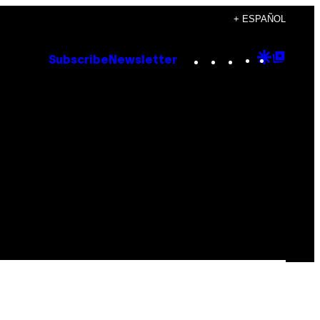
+ ESPAÑOL
Instagram
TikTok
YouTube
Google
Goog
Subscribe
Newsletter
Discove
Top
Posts