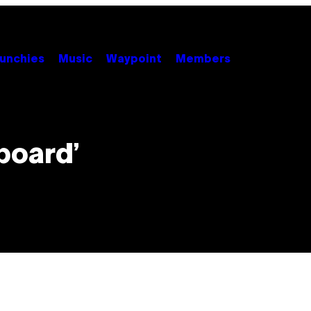
unchies
Music
Waypoint
Members
board’