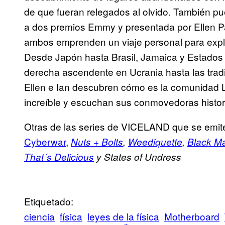
de que fueran relegados al olvido. También p
a dos premios Emmy y presentada por Ellen Pa
ambos emprenden un viaje personal para expl
Desde Japón hasta Brasil, Jamaica y Estados
derecha ascendente en Ucrania hasta las tradi
Ellen e Ian descubren cómo es la comunidad 
increíble y escuchan sus conmovedoras histor
Otras de las series de VICELAND que se emite
Cyberwar
,
Nuts + Bolts
,
Weediquette
,
Black Ma
That´s Delicious
y States of Undress
Etiquetado:
ciencia
física
leyes de la física
Motherboard