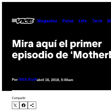
Saltar
al
contenido
Abrir
Magazine
Pulse
Life
Tech
M
Menú
Mira aquí el primer
episodio de ‘Mother
Por
abril 16, 2018, 5:00am
VICE Staff
Compartir: