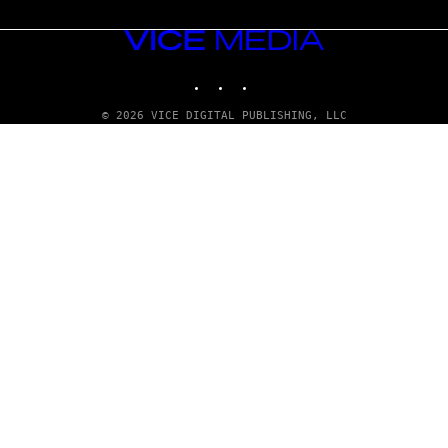
VICE
MEDIA
INSTAGRAM
TIKTOK
YOUTUBE
© 2026 VICE DIGITAL PUBLISHING, LLC