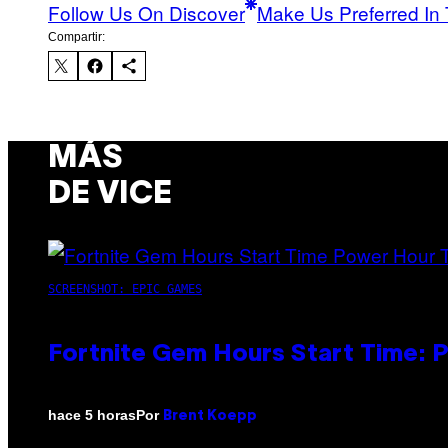
Follow Us On Discover
Make Us Preferred In 
Compartir:
MÁS
DE VICE
SCREENSHOT: EPIC GAMES
Fortnite Gem Hours Start Time: 
Por
hace 5 horas
Brent Koepp