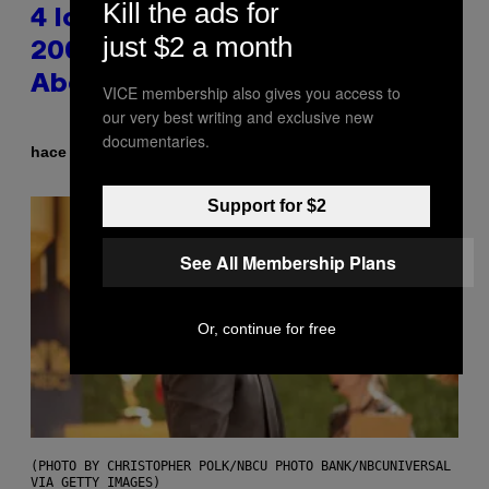
Kill the ads for
4 Iconic MTV Shows From the
just $2 a month
2000s You Definitely Forgot
About
VICE membership also gives you access to
our very best writing and exclusive new
documentaries.
Por
hace 14 minutos
Haley Miller
Support for $2
See All Membership Plans
Or, continue for free
(PHOTO BY CHRISTOPHER POLK/NBCU PHOTO BANK/NBCUNIVERSAL
VIA GETTY IMAGES)