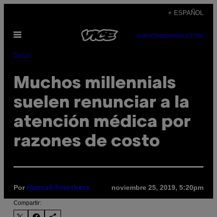
Saltar
+ ESPAÑOL
al
Abrir
contenido
SUBSCRIBE
NEWSLETTER
Menú
Salud
Muchos millennials
suelen renunciar a la
atención médica por
razones de costo
Por
noviembre 25, 2019, 5:20pm
Hannah Smothers
Compartir: