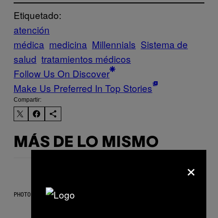
Etiquetado:
atención
médica
medicina
Millennials
Sistema de
salud
tratamientos médicos
Follow Us On Discover
Make Us Preferred In Top Stories
Compartir:
MÁS DE LO MISMO
×
PHOTO: PETER KRAMER / GETTY IMAGES