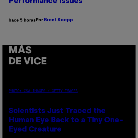
Performance Issues
Por
hace 5 horas
Brent Koepp
MÁS
DE VICE
PHOTO: CSA IMAGES / GETTY IMAGES
Scientists Just Traced the
Human Eye Back to a Tiny One-
Eyed Creature