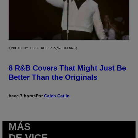
(PHOTO BY EBET ROBERTS/REDFERNS)
8 R&B Covers That Might Just Be
Better Than the Originals
hace 7 horas
Por
Caleb Catlin
MÁS
DE VICE