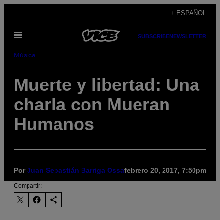
Saltar
+ ESPAÑOL
al
Abrir
contenido
SUBSCRIBE
NEWSLETTER
Menú
Música
Muerte y libertad: Una
charla con Mueran
Humanos
Por
Juan Sebastián Barriga Ossa
febrero 20, 2017, 7:50pm
Compartir: