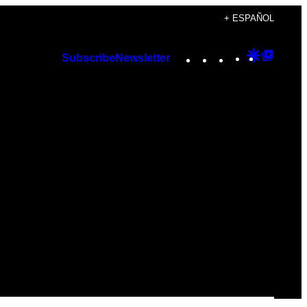
+ ESPAÑOL
Instagram
TikTok
YouTube
Google
Googl
Subscribe
Newsletter
Discover
Top
Posts