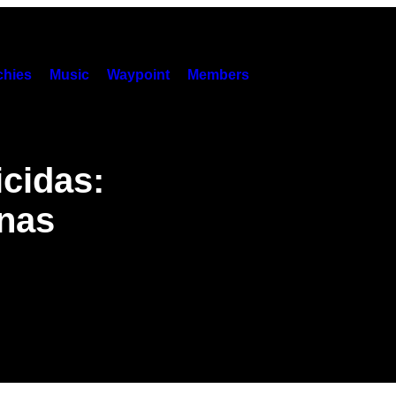
hies
Music
Waypoint
Members
icidas:
unas