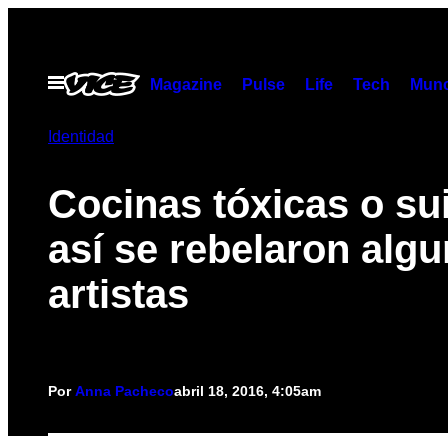
Saltar
al
contenido
Abrir
Magazine
Pulse
Life
Tech
Munc
Menú
Identidad
Cocinas tóxicas o su
así se rebelaron alg
artistas
Por
Anna Pacheco
abril 18, 2016, 4:05am