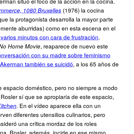
rman situó el foco de la acción en la cocina.
(1976) la cocina
mmerce, 1080 Bruxelles
que la protagonista desarrolla la mayor parte
blemente aburridas) como en esta escena en el
varios minutos con cara de frustración
.
, reaparece de nuevo este
No Home Movie
conversación con su madre sobre feminismo
Akerman también se suicidó
, a los 65 años de
ste espacio doméstico, pero no siempre a modo
 Rosler sí que se apropiaría de este espacio,
. En el vídeo aparece ella con un
Kitchen
rven diferentes utensilios culinarios, pero
sideró una crítica mordaz de los roles
rna. Rosler, además, incide en ese mismo