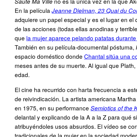
no es la única vez en la que Ake
Saute Ma Ville
En la película
Jeanne Dielman, 23 Quai du Co
adquiere un papel especial y es el lugar en el 
de las acciones (todas ellas anodinas y terri
que
la mujer aparece pelando patatas durante 
También en su película-documental póstuma,
espacio doméstico donde
Chantal sitúa una 
meses antes de su muerte. Al igual que Plath,
edad.
El cine ha recurrido con harta frecuencia a e
de reivindicación. La artista americana Martha
en 1975, en su performance
Semiotics of the 
delantal y explicando de la A a la Z para qué si
atribuyéndoles usos absurdos. El vídeo se con
tradicionales de la mujer en la sociedad mode