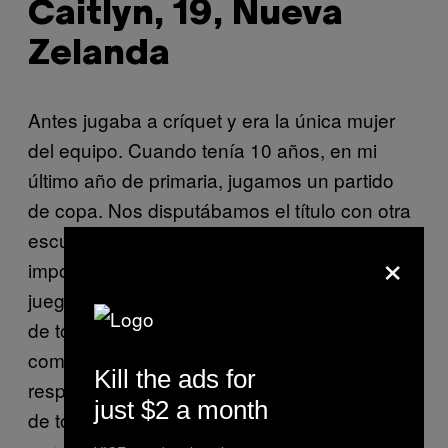
Caitlyn, 19, Nueva
Zelanda
Antes jugaba a críquet y era la única mujer
del equipo. Cuando tenía 10 años, en mi
último año de primaria, jugamos un partido
de copa. Nos disputábamos el título con otra
escuela privada y fue el partido más
×
importante del año. Momentos antes del
juego, nuestro entrenador nos dijo, delante
de todo el equipo, que me había elegido
como capitana. Era una gran
Kill the ads for
responsabilidad. De repente estaba a cargo
just $2 a month
de todos aquellos chicos. Era muy joven,