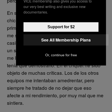
pero me sentí muy poderosa.
VICE membership also gives you access to
our very best writing and exclusive new
En secundaria, jugué en el equipo de las
documentaries.
chicas, pero también me pidieron jugar en el
primer equipo XI de los chicos. Al principio
Support for $2
me sentí un poco abrumada, ya que eran
See All Membership Plans
casi unos hombres. Pero solo me hizo falta
un segundo para darme cuenta de por qué
Or, continue for free
me lo habían pedido: estaba a su nivel y
tenía que demostrarlo. En el críquet he sido
objeto de muchas críticas. Los de los otros
equipos me intentaban amedrentar, pero
siempre he tratado de no dejar que eso
afecte a mi rendimiento, por muy mal que me
sintiera
.