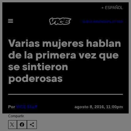
Saltar
+ ESPAÑOL
al
Abrir
contenido
SUBSCRIBE
NEWSLETTER
Menú
Varias mujeres hablan
de la primera vez que
se sintieron
poderosas
Por
agosto 8, 2016, 11:00pm
VICE Staff
Compartir: