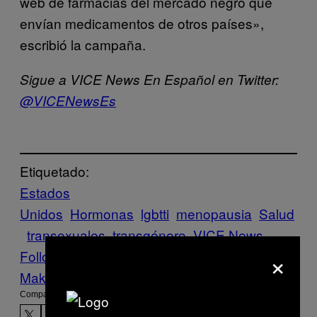
web de farmacias del mercado negro que
envían medicamentos de otros países»,
escribió la campaña.
Sigue a VICE News En Español en Twitter:
@VICENewsEs
Etiquetado:
Estados
Unidos
Hormonas
lgbtti
menopausia
Salud
transexuales
transgénero
VICE News
×
Follow Us On Discover
Make Us Preferred In Top Stories
Compartir: