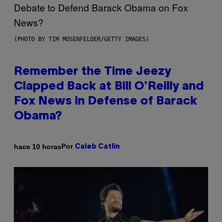
(PHOTO BY TIM MOSENFELDER/GETTY IMAGES)
Remember the Time Jeezy
Clapped Back at Bill O’Reilly and
Fox News in Defense of Barack
Obama?
Por
hace 10 horas
Caleb Catlin