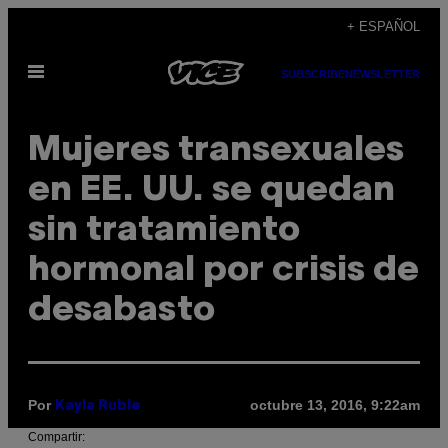
Saltar
+ ESPAÑOL
al
Abrir
contenido
SUBSCRIBE
NEWSLETTER
Menú
Mujeres transexuales
en EE. UU. se quedan
sin tratamiento
hormonal por crisis de
desabasto
Por
octubre 13, 2016, 9:22am
Kayla Ruble
Compartir: