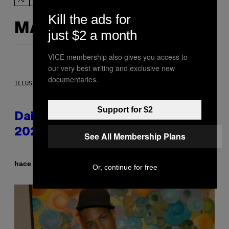
Kill the ads for
MÁS DE LO MISMO
just $2 a month
VICE membership also gives you access to
our very best writing and exclusive new
documentaries.
ILLUSTRATION BY REESA.
Support for $2
Daily Horoscope: August 10,
2026
See All Membership Plans
Por
hace 2 horas
Ashley Fike
Or, continue for free