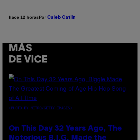
Por
hace 12 horas
Caleb Catlin
MÁS
DE VICE
(PHOTO BY NITRO/GETTY IMAGES)
On This Day 32 Years Ago, The
Notorious B.I.G. Made the