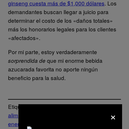
ginseng cuesta más de $1,000 dólares
. Los
demandantes buscan llegar a juicio para
determinar el costo de los «daños totales»
más los honorarios legales para los clientes
«afectados».
Por mi parte, estoy verdaderamente
que mi enorme bebida
sorprendida de
azucarada favorita no aporte ningún
beneficio para la salud.
Etiquetado:
×
alimentos
Arizona
bebida
bebidas
energéticas
Comida
demandas
ginseng
VI