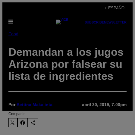
Saltar
+ ESPAÑOL
al
Abrir
contenido
SUBSCRIBE
NEWSLETTER
Menú
Food
Demandan a los jugos
Arizona por falsear su
lista de ingredientes
Por
Bettina Makalintal
abril 30, 2019, 7:00pm
Compartir: