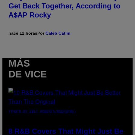
Get Back Together, According to
A$AP Rocky
hace 12 horas
Por
Caleb Catlin
MÁS
DE VICE
(PHOTO BY EBET ROBERTS/REDFERNS)
8 R&B Covers That Might Just Be