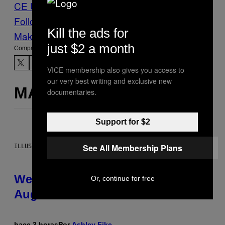
CE US
Follow Us On Discover
Kill the ads for
Make Us Preferred In Top Stories
just $2 a month
Compartir:
VICE membership also gives you access to
our very best writing and exclusive new
MÁS DE LO MISMO
documentaries.
Support for $2
See All Membership Plans
ILLUSTRATION BY REESA
Weekly Horoscope: August 9-
Or, continue for free
August 15
hace 3 horas
Por
Ashley Fike