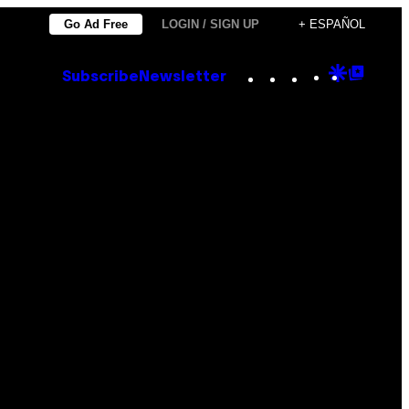
Go Ad Free
LOGIN / SIGN UP
+ ESPAÑOL
Instagram
TikTok
YouTube
Google
Goog
Subscribe
Newsletter
Discove
Top
Posts