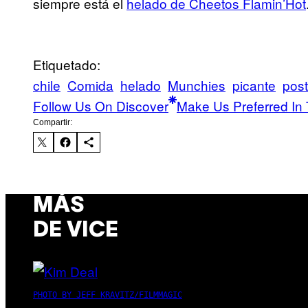
siempre está el
helado de Cheetos Flamin’Hot
Etiquetado:
chile
Comida
helado
Munchies
picante
post
Follow Us On Discover
Make Us Preferred In 
Compartir:
MÁS
DE VICE
PHOTO BY JEFF KRAVITZ/FILMMAGIC