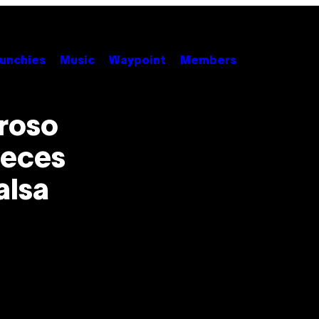
unchies
Music
Waypoint
Members
groso
veces
alsa