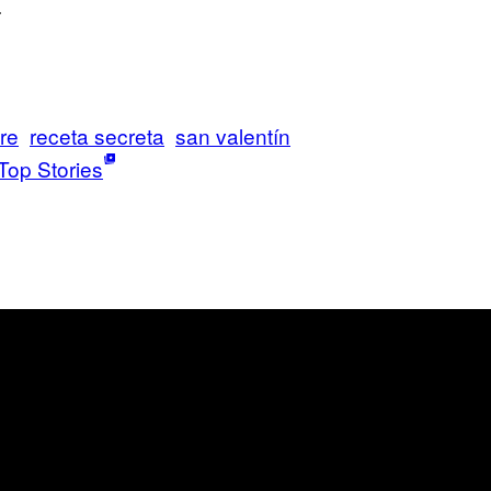
.
re
receta secreta
san valentín
Top Stories