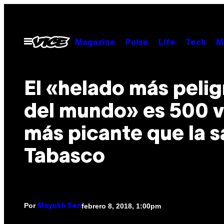
Saltar
al
contenido
Abrir
Magazine
Pulse
Life
Tech
M
Menú
El «helado más peli
del mundo» es 500 
más picante que la s
Tabasco
Por
febrero 8, 2018, 1:00pm
Mayukh Sen