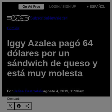
Saltar
Go Ad Free
LOGIN / SIGN UP
+ ESPAÑOL
al
Abrir
Subscribe
Newsletter
contenido
Menú
Comida
Iggy Azalea pagó 64
dólares por un
sándwich de queso y
está muy molesta
Por
Jelisa Castrodale
agosto 4, 2019, 11:30am
Compartir: