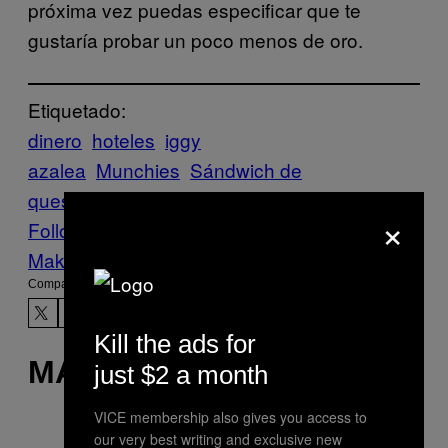
próxima vez puedas especificar que te
gustaría probar un poco menos de oro.
Etiquetado:
dinero
hoteles
iggy
azalea
Munchies
Sándwich de
queso
sandwiches
×
Follow Us On Discover
Make Us Preferred In Top Stories
Compartir:
Kill the ads for
MÁS DE LO MISMO
just $2 a month
VICE membership also gives you access to
our very best writing and exclusive new