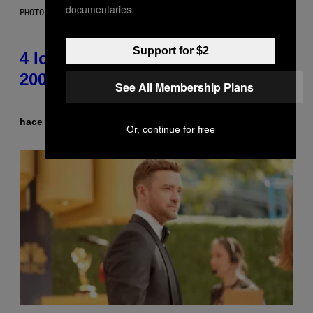
documentaries.
PHOTO: PETER KRAMER / GETTY IMAGES
Support for $2
4 Iconic MTV Shows From the
2000s You Definitely Forgot About
See All Membership Plans
hace 2 minutos
Por
Haley Miller
Or, continue for free