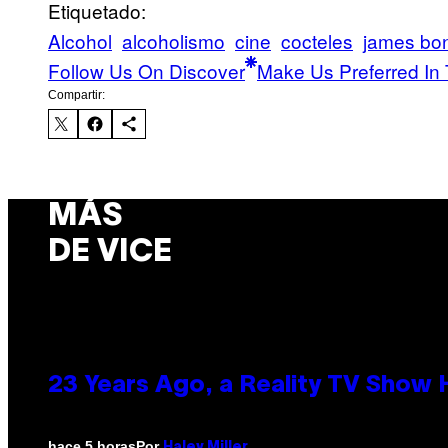
Etiquetado:
Alcohol
alcoholismo
cine
cocteles
james bo
Follow Us On Discover
Make Us Preferred In 
Compartir:
MÁS
DE VICE
23 Years Ago, a Reality TV Show
Por
hace 5 horas
Haley Miller