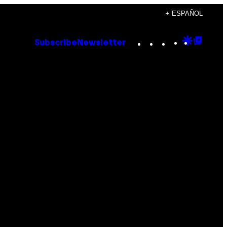
+ ESPAÑOL
Instagram
TikTok
YouTube
Google
Goog
Subscribe
Newsletter
Discove
Top
Posts