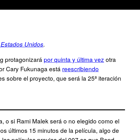
 Estados Unidos
.
ig protagonizará
por quinta y última vez
otra
tor Cary Fukunaga está
reescribiendo
s sobre el proyecto, que será la 25ª iteración
a, o si Rami Malek será o no elegido como el
os últimos 15 minutos de la película, algo de
las películas previas del 007 es que Bond