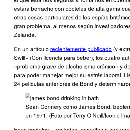
estará borracho con cocteles de alta gama c
otras cosas particulares de los espías britán
gran problema, al menos según investigadore
Zelanda.
En un artículo
recientemente publicado
(y ext
Swill» (Con licencia para beber), los cuatro a
«problema grave de alcoholismo crónico» y d
para poder manejar mejor su estrés laboral. L
24 películas anteriores de Bond y determinaro
Sean Connery como James Bond, bebiend
en 1971. (Foto por Terry O’Neill/Iconic I
Esos cocteles —agitados, revueltos o con otra