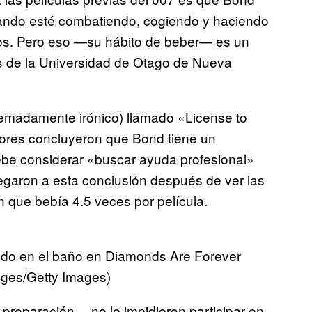
uando esté combatiendo, cogiendo y haciendo
icos. Pero eso —su hábito de beber— es un
s de la Universidad de Otago de Nueva
remadamente irónico) llamado «License to
utores concluyeron que Bond tiene un
ebe considerar «buscar ayuda profesional»
legaron a esta conclusión después de ver las
n que bebía 4.5 veces por película.
o en el baño en Diamonds Are Forever
mages/Getty Images)
 preparación— no le impidieron participar en