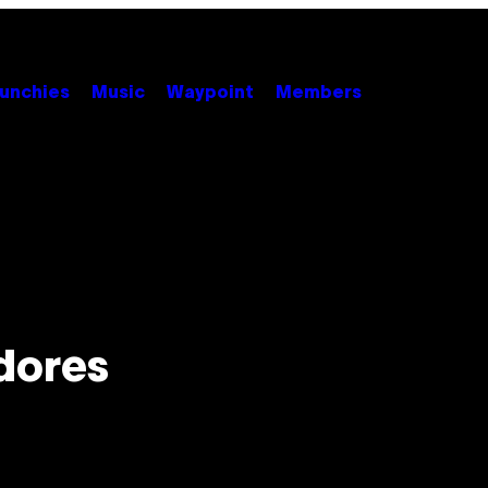
unchies
Music
Waypoint
Members
n
dores