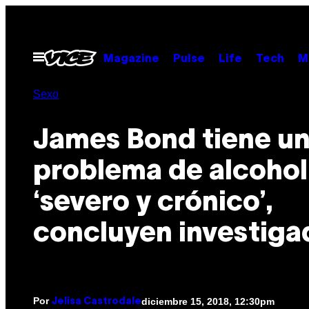
Saltar
al
contenido
Abrir
Magazine
Pulse
Life
Tech
M
Menú
Sexo
James Bond tiene u
problema de alcohol
‘severo y crónico’,
concluyen investiga
Por
diciembre 15, 2018, 12:30pm
Jelisa Castrodale