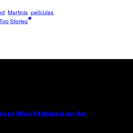
nd
Martinis
películas
Top Stories
 Host Was Stabbed on Air