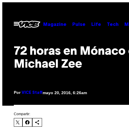
Saltar
al
contenido
Abrir
Magazine
Pulse
Life
Tech
M
Menú
72 horas en Mónaco
Michael Zee
Por
mayo 20, 2016, 6:26am
VICE Staff
Compartir: