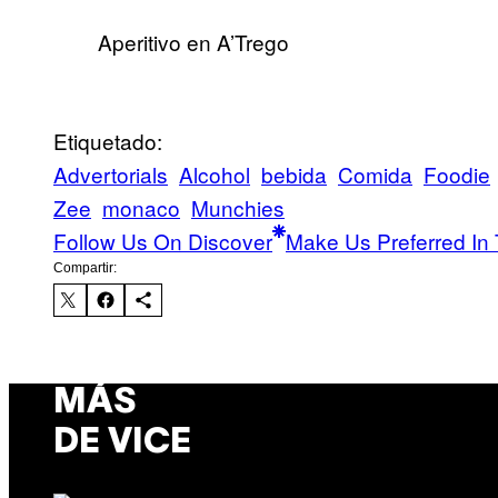
Aperitivo en A’Trego
Etiquetado:
Advertorials
Alcohol
bebida
Comida
Foodie
Zee
monaco
Munchies
Follow Us On Discover
Make Us Preferred In 
Compartir:
MÁS
DE VICE