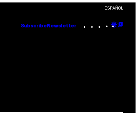
+ ESPAÑOL
Instagram
TikTok
YouTube
Google
Goog
Subscribe
Newsletter
Discove
Top
Posts