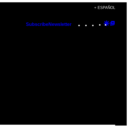
+ ESPAÑOL
Instagram
TikTok
YouTube
Google
Googl
Subscribe
Newsletter
Discover
Top
Posts