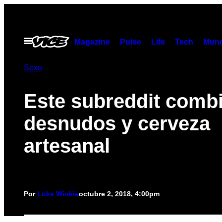
Saltar
al
contenido
Abrir
Magazine
Pulse
Life
Tech
Munc
Menú
Sexo
Este subreddit comb
desnudos y cerveza
artesanal
Por
Luke Winkie
octubre 2, 2018, 4:00pm