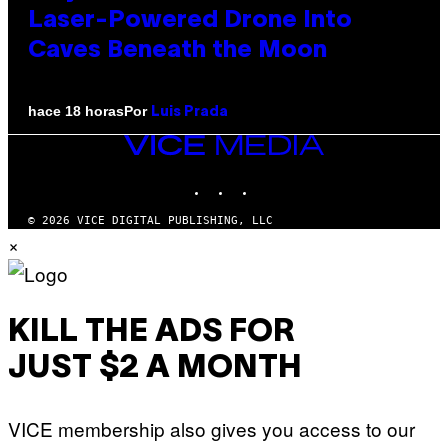
Laser-Powered Drone Into
Caves Beneath the Moon
Por
hace 18 horas
Luis Prada
VICE
MEDIA
INSTAGRAM
TIKTOK
YOUTUBE
© 2026 VICE DIGITAL PUBLISHING, LLC
×
KILL THE ADS FOR
JUST $2 A MONTH
VICE membership also gives you access to our