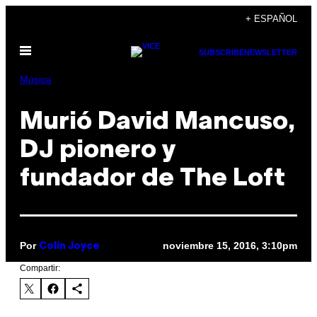
Saltar
+ ESPAÑOL
al
Abrir
contenido
SUBSCRIBE
NEWSLETTER
Menú
Música
Murió David Mancuso,
DJ pionero y
fundador de The Loft
Por
noviembre 15, 2016, 3:10pm
Colin Joyce
Compartir: