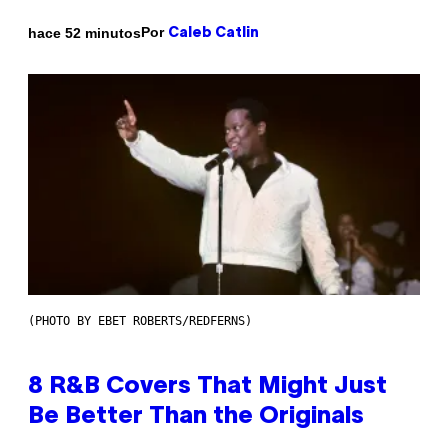
Por
hace 52 minutos
Caleb Catlin
(PHOTO BY EBET ROBERTS/REDFERNS)
8 R&B Covers That Might Just
Be Better Than the Originals