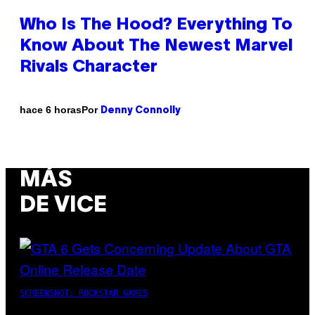
Who Is The Hood? Everything To
Know About The Newest Marvel
Rivals Character
Por
hace 6 horas
Denny Connolly
MÁS
DE VICE
SCREENSHOT: ROCKSTAR GAMES