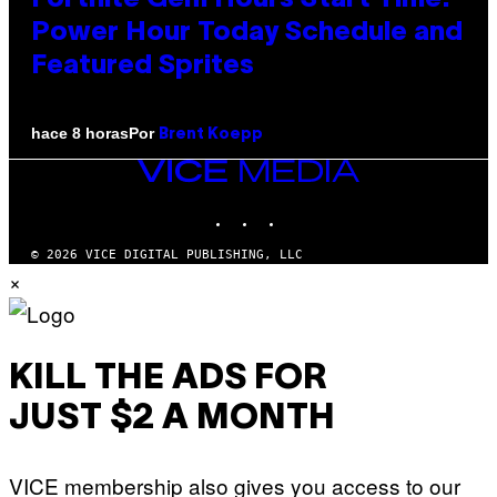
Power Hour Today Schedule and
Featured Sprites
Por
hace 8 horas
Brent Koepp
VICE
MEDIA
INSTAGRAM
TIKTOK
YOUTUBE
© 2026 VICE DIGITAL PUBLISHING, LLC
×
KILL THE ADS FOR
JUST $2 A MONTH
VICE membership also gives you access to our