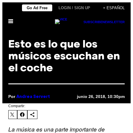
Saltar
Go Ad Free
LOGIN / SIGN UP
+ ESPAÑOL
al
Abrir
contenido
SUBSCRIBE
NEWSLETTER
Menú
Esto es lo que los
músicos escuchan en
el coche
Por
junio 26, 2018, 10:30pm
Andrea Servert
Compartir:
La música es una parte importante de