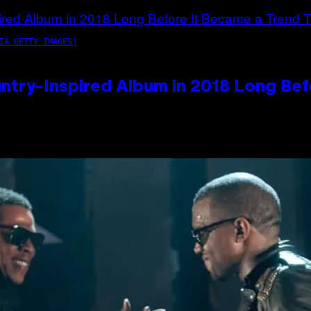
IA GETTY IMAGES)
ntry-Inspired Album in 2018 Long Bef