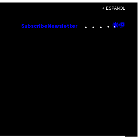
+ ESPAÑOL
Instagram
TikTok
YouTube
Google
Goog
Subscribe
Newsletter
Discove
Top
Posts