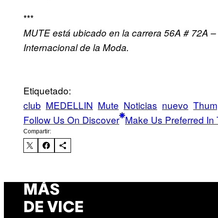
***
MUTE está ubicado en la carrera 56A # 72A – 
Internacional de la Moda.
Etiquetado:
club
MEDELLIN
Mute
Noticias
nuevo
Thum
Follow Us On Discover
Make Us Preferred In 
Compartir:
MÁS
DE VICE