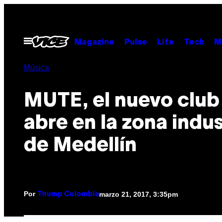
Saltar
al
contenido
Abrir
Magazine
Pulse
Life
Tech
M
Menú
Música
MUTE, el nuevo club
abre en la zona indus
de Medellín
Por
marzo 21, 2017, 3:35pm
Thump Colombia