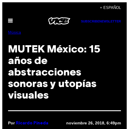
Saltar
+ ESPAÑOL
al
Abrir
contenido
SUBSCRIBE
NEWSLETTER
Menú
Música
MUTEK México: 15
años de
abstracciones
sonoras y utopías
visuales
Por
noviembre 26, 2018, 6:49pm
Ricardo Pineda