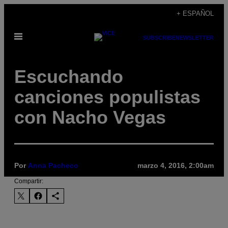
Saltar
+ ESPAÑOL
al
Abrir
contenido
SUBSCRIBE
NEWSLETTER
Menú
Escuchando
canciones populistas
con Nacho Vegas
Por
Anna Pacheco
marzo 4, 2016, 2:00am
Compartir: