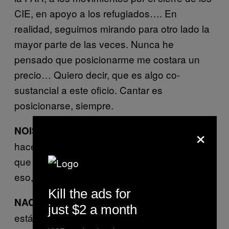
CIE, en apoyo a los refugiados…. En
realidad, seguimos mirando para otro lado la
mayor parte de las veces. Nunca he
pensado que posicionarme me costara un
precio… Quiero decir, que es algo co-
sustancial a este oficio. Cantar es
posicionarse, siempre.
×
aquí da la sensación que incluso si
NOISEY:
haces canción política como que está mal,
que los músicos no deberían meterse en
eso, que no les toca.
Kill the ads for
Claro, y la música siempre
NACHO VEGAS:
just $2 a month
está determinada, aunque sea con unos