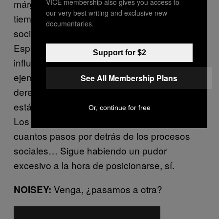
VICE membership also gives you access to
márgenes muy amplios, por el lugar y el
our very best writing and exclusive new
tiempo en el que nace y por los procesos
documentaries.
sociales que tienen lugar mientras surge. En
España el clima creado tras el 15M fue muy
Support for $2
influyente y muy positivo. Gracias al 15M, por
ejemplo, no ha habido un auge de la extrema
See All Membership Plans
derecha como en otros países. Y ese clima lo
está recogiendo aún la escena musical…
Or, continue for free
Los músicos aquí́ a veces vamos unos
cuantos pasos por detrás de los procesos
sociales… Sigue habiendo un pudor
excesivo a la hora de posicionarse, sí.
Venga, ¿pasamos a otra?
NOISEY: