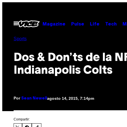
Saltar
al
contenido
Abrir
Magazine
Pulse
Life
Tech
M
Menú
Sports
Dos & Don’ts de la N
Indianapolis Colts
Por
agosto 14, 2015, 7:14pm
Sean Newell
Compartir: