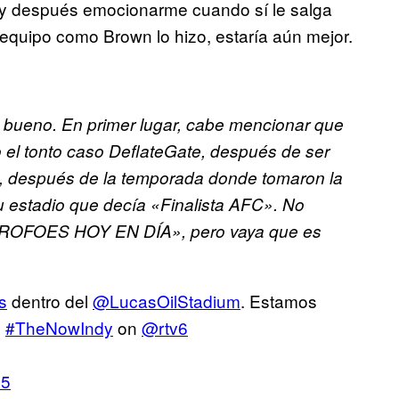
y después emocionarme cuando sí le salga
l equipo como Brown lo hizo, estaría aún mejor.
 bueno. En primer lugar, cabe mencionar que
o el tonto caso DeflateGate, después de ser
te, después de la temporada donde tomaron la
su estadio que decía «Finalista AFC». No
ROFOES HOY EN DÍA», pero vaya que es
s
dentro del
@LucasOilStadium
. Estamos
.
#TheNowIndy
on
@rtv6
15