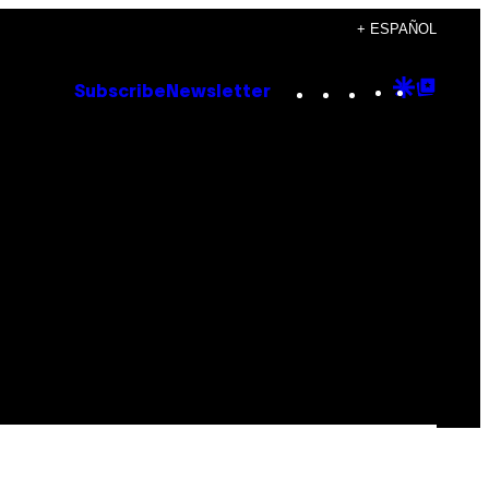
+ ESPAÑOL
Instagram
TikTok
YouTube
Google
Goog
Subscribe
Newsletter
Discove
Top
Posts