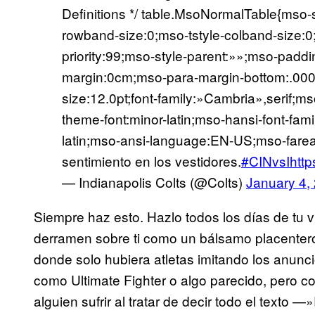
Definitions */ table.MsoNormalTable{mso-
rowband-size:0;mso-tstyle-colband-size:
priority:99;mso-style-parent:»»;mso-paddi
margin:0cm;mso-para-margin-bottom:.000
size:12.0pt;font-family:»Cambria»,serif;ms
theme-font:minor-latin;mso-hansi-font-fam
latin;mso-ansi-language:EN-US;mso-farea
sentimiento en los vestidores.
#CINvsI
htt
— Indianapolis Colts (@Colts)
January 4,
Siempre haz esto. Hazlo todos los días de tu vid
derramen sobre ti como un bálsamo placentero.
donde solo hubiera atletas imitando los anunc
como Ultimate Fighter o algo parecido, pero co
alguien sufrir al tratar de decir todo el texto 