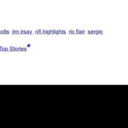
colts
jim irsay
nfl highlights
ric flair
sergio
Top Stories