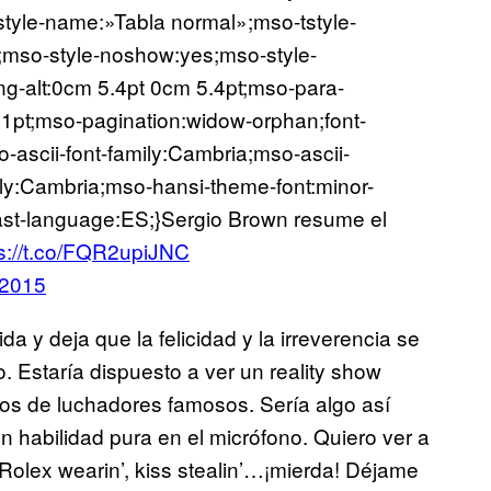
style-name:»Tabla normal»;mso-tstyle-
0;mso-style-noshow:yes;mso-style-
ng-alt:0cm 5.4pt 0cm 5.4pt;mso-para-
1pt;mso-pagination:widow-orphan;font-
o-ascii-font-family:Cambria;mso-ascii-
ily:Cambria;mso-hansi-theme-font:minor-
st-language:ES;}
Sergio Brown resume el
ps://t.co/FQR2upiJNC
 2015
a y deja que la felicidad y la irreverencia se
 Estaría dispuesto a ver un reality show
ios de luchadores famosos. Sería algo así
n habilidad pura en el micrófono. Quiero ver a
—»Rolex wearin’, kiss stealin’…¡mierda! Déjame