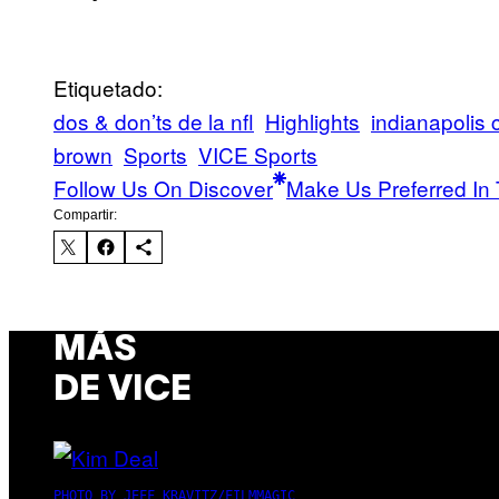
Etiquetado:
dos & don’ts de la nfl
Highlights
indianapolis 
brown
Sports
VICE Sports
Follow Us On Discover
Make Us Preferred In 
Compartir:
MÁS
DE VICE
PHOTO BY JEFF KRAVITZ/FILMMAGIC