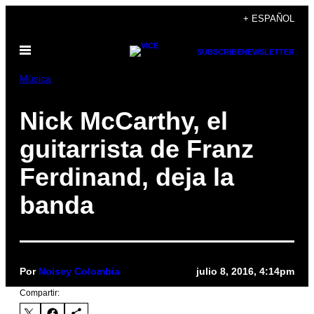
Saltar
+ ESPAÑOL
al
Abrir
contenido
SUBSCRIBE
NEWSLETTER
Menú
Música
Nick McCarthy, el
guitarrista de Franz
Ferdinand, deja la
banda
Por
Noisey Colombia
julio 8, 2016, 4:14pm
Compartir: