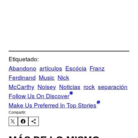
Etiquetado:
Abandono
artículos
Escócia
Franz
Ferdinand
Music
Nick
McCarthy
Noisey
Noticias
rock
separación
Follow Us On Discover
Make Us Preferred In Top Stories
Compartir: