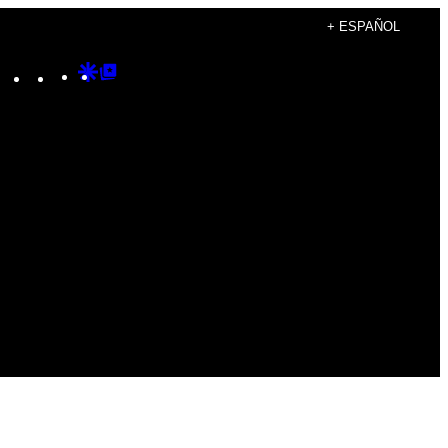
+ ESPAÑOL
Instagram
TikTok
YouTube
Google
Google
Discover
Top
Posts