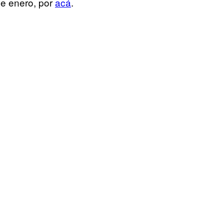
de enero, por
acá
.