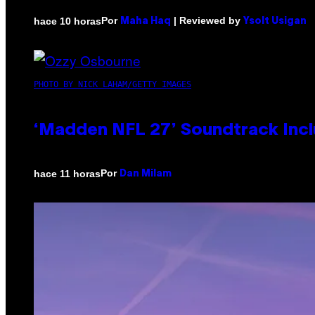
Por
| Reviewed by
hace 10 horas
Maha Haq
Ysolt Usigan
PHOTO BY NICK LAHAM/GETTY IMAGES
‘Madden NFL 27’ Soundtrack Inclu
Por
hace 11 horas
Dan Milam