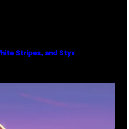
ite Stripes, and Styx