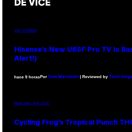
DE VICE
VIA HISENSE
Hisense’s New U6SF Pro TV Is Bas
Alert!)
Por
| Reviewed by
hace 9 horas
Sam Watanuki
Ysolt Usig
MAHA HAQ FOR VICE
Cycling Frog’s Tropical Punch THC