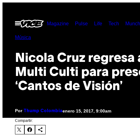
Saltar
al
Abrir
Magazine
Pulse
Life
Tech
Munch
contenido
Menú
Música
Nicola Cruz regresa 
Multi Culti para pre
‘Cantos de Visión’
Por
enero 15, 2017, 9:00am
Thump Colombia
Compartir: