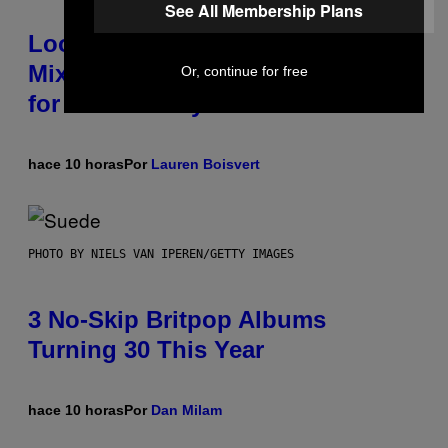
See All Membership Plans
Looking For the Perfect Alt-Rock
Mixtape for Your Boo? I Made It
Or, continue for free
for You Already
hace 10 horas
Por
Lauren Boisvert
PHOTO BY NIELS VAN IPEREN/GETTY IMAGES
3 No-Skip Britpop Albums
Turning 30 This Year
hace 10 horas
Por
Dan Milam