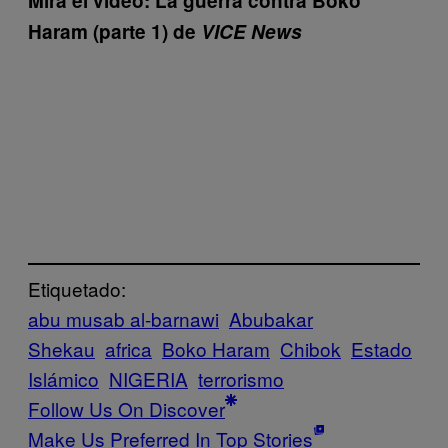
Mira el video:
La guerra contra Boko
Haram (parte 1) de
VICE News
Etiquetado:
abu musab al-barnawi
Abubakar
Shekau
africa
Boko Haram
Chibok
Estado
Islámico
NIGERIA
terrorismo
Follow Us On Discover
Make Us Preferred In Top Stories