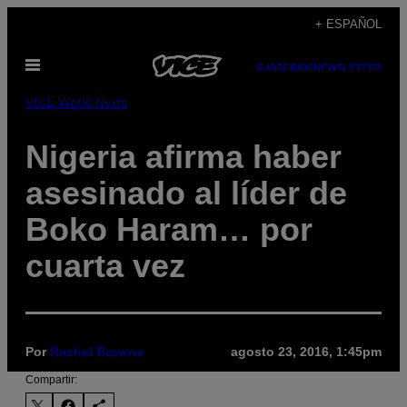
Saltar
+ ESPAÑOL
al
Abrir
contenido
SUBSCRIBE
NEWSLETTER
Menú
VICE World News
Nigeria afirma haber
asesinado al líder de
Boko Haram… por
cuarta vez
Por
Rachel Browne
agosto 23, 2016, 1:45pm
Compartir: