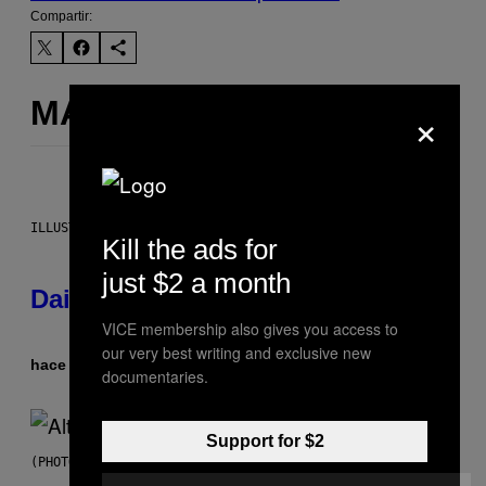
Compartir:
MÁS DE LO MISMO
×
ILLUSTRATION BY REESA.
Kill the ads for
just $2 a month
Daily Horoscope: August 6, 2026
VICE membership also gives you access to
our very best writing and exclusive new
hace 4 horas
Por
Ashley Fike
documentaries.
Support for $2
(PHOTO BY MICK HUTSON/REDFERNS)