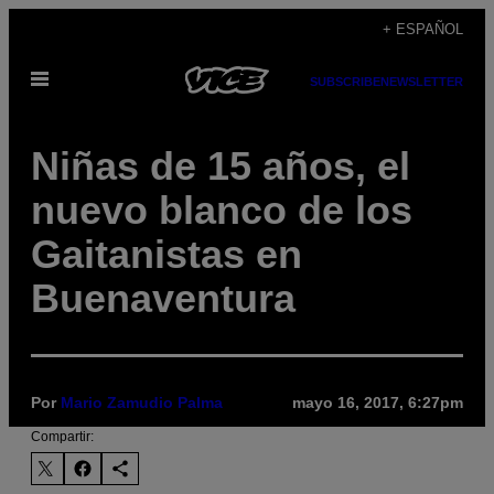
Saltar
+ ESPAÑOL
al
Abrir
contenido
SUBSCRIBE
NEWSLETTER
Menú
Niñas de 15 años, el
nuevo blanco de los
Gaitanistas en
Buenaventura
Por
Mario Zamudio Palma
mayo 16, 2017, 6:27pm
Compartir: