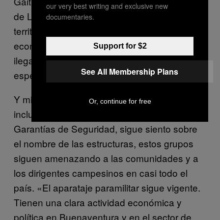
Gaitanistas de Colombia (AGC) y el Ejército
our very best writing and exclusive new
de Liberación Nacional (ELN) por el control
documentaries.
territorial y poblacional, el manejo de las
economías ilícitas del narcotráfico, la minería
Support for $2
ilegal y la extorsión». El funcionario se refería
See All Membership Plans
específicamente a Buenaventura.
Y mientras el debate en todas las esferas,
Or, continue for free
incluso dentro de la Comisión Nacional de
Garantías de Seguridad, sigue siento sobre
el nombre de las estructuras, estos grupos
siguen amenazando a las comunidades y a
los dirigentes campesinos en casi todo el
país. «El aparataje paramilitar sigue vigente.
Tienen una clara actividad económica y
política en Buenaventura y en el sector de