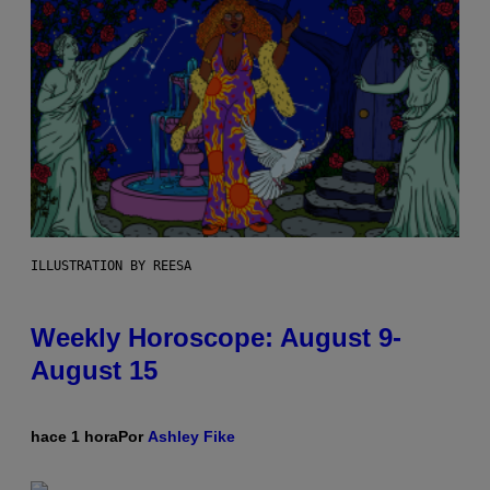
ILLUSTRATION BY REESA
Weekly Horoscope: August 9-
August 15
hace 1 hora
Por
Ashley Fike