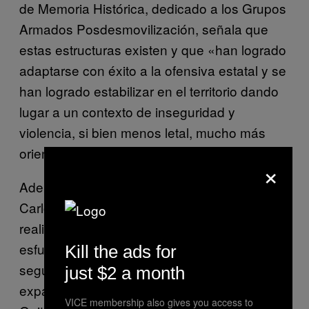
de Memoria Histórica, dedicado a los Grupos
Armados Posdesmovilización, señala que
estas estructuras existen y que «han logrado
adaptarse con éxito a la ofensiva estatal y se
han logrado estabilizar en el territorio dando
lugar a un contexto de inseguridad y
violencia, si bien menos letal, mucho más
orientado al desplazamiento y la amenaza».
×
Además, el propio Defensor del Pueblo,
Carlos Negret, señaló hace poco en un foro
realizado en Chocó que «a pesar de los
esfuerzos de las autoridades en materia de
Kill the ads for
seguridad en las zonas rurales, se observa la
just $2 a month
expansión y disputa de las Autodefensas
VICE membership also gives you access to