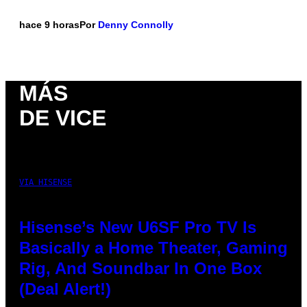
hace 9 horas
Por
Denny Connolly
MÁS
DE VICE
VIA HISENSE
Hisense’s New U6SF Pro TV Is
Basically a Home Theater, Gaming
Rig, And Soundbar In One Box
(Deal Alert!)