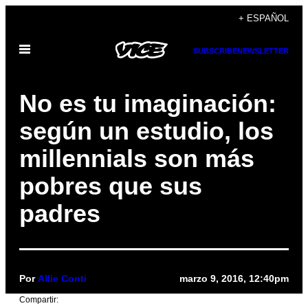
Saltar
+ ESPAÑOL
al
Abrir
contenido
SUBSCRIBE
NEWSLETTER
Menú
No es tu imaginación:
según un estudio, los
millennials son más
pobres que sus
padres
Por
Allie Conti
marzo 9, 2016, 12:40pm
Compartir: