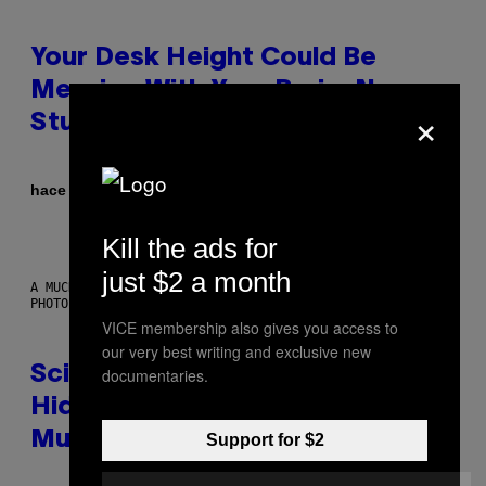
Your Desk Height Could Be
Messing With Your Brain, New
×
Study Finds
Por
hace 2 horas
Luis Prada
Kill the ads for
just $2 a month
A MUCH, MUCH OLDER CHILEAN MUMMY THAN THOSE IN QUESTION.
PHOTO: MARTIN BERNETTI/AFP VIA GETTY IMAGES
VICE membership also gives you access to
our very best writing and exclusive new
Scientists Found Smallpox DNA
documentaries.
Hidden in 500-Year-Old Chilean
Mummies
Support for $2