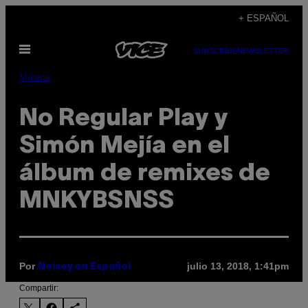
Saltar
+ ESPAÑOL
al
Abrir
contenido
SUBSCRIBE
NEWSLETTER
Menú
Música
No Regular Play y
Simón Mejía en el
álbum de remixes de
MNKYBSNSS
Por
julio 13, 2018, 1:41pm
Noisey en Español
Compartir: