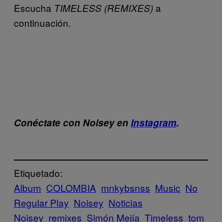
Escucha
a
TIMELESS (REMIXES)
continuación.
Conéctate con Noisey en
Instagram
.
Etiquetado:
Album
COLOMBIA
mnkybsnss
Music
No
Regular Play
Noisey
Noticias
Noisey
remixes
Simón Mejía
Timeless
tom