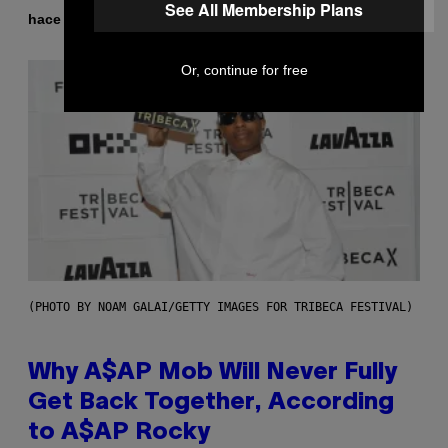
See All Membership Plans
Por
hace 2 horas
Luis Prada
Or, continue for free
(PHOTO BY NOAM GALAI/GETTY IMAGES FOR TRIBECA FESTIVAL)
Why A$AP Mob Will Never Fully
Get Back Together, According
to A$AP Rocky