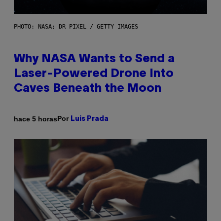
PHOTO: NASA; DR PIXEL / GETTY IMAGES
Why NASA Wants to Send a
Laser-Powered Drone Into
Caves Beneath the Moon
Por
hace 5 horas
Luis Prada