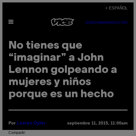
Saltar
+ ESPAÑOL
al
Abrir
contenido
SUBSCRIBE
NEWSLETTER
Menú
No tienes que
“imaginar” a John
Lennon golpeando a
mujeres y niños
porque es un hecho
Por
septiembre 11, 2015, 11:00am
Lauren Oyler
Compartir: