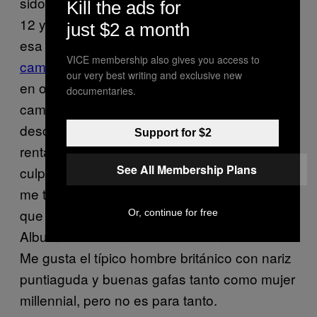
sido culpable de la complacencia, entre los
Kill the ads for
12 y los 15 años aproximadamente abracé
just $2 a month
esa versión de Lennon portando
una
VICE membership also gives you access to
camiseta con su rostro estilo Nueva York
muy
our very best writing and exclusive new
en onda bajo el cielo azul. El hecho de que la
documentaries.
camiseta la compré en una tienda de
descuento y probablemente no contribuí a su
Support for $2
rentabilidad calma un poco el grito de
See All Membership Plans
culpabilidad que hay en mi conciencia, pero
me tranquilizo a mí misma con el hecho de
que por lo menos yo nunca puse el White
Or, continue for free
Album durante mi turno barista en un café.
Me gusta el típico hombre británico con nariz
puntiaguda y buenas gafas tanto como mujer
millennial, pero no es para tanto.