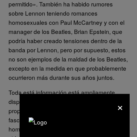
permitido». También ha habido rumores
sobre Lennon teniendo romances
homosexuales con Paul McCartney y con el
manager de los Beatles, Brian Epstein, que
podría haber creado tensiones dentro de la
banda por Lennon, pero por supuesto, estos
no son ejemplos de la maldad de los Beatles,
excepto en la medida en que probablemente
ocurrieron más durante sus años juntos.
Toda está información está ampliamente
×
disponible, y mucha de ella salió incluso de la
propia boca de Lennon, aún así nuestra
fascinación cultural por el martirio de este
hombre persiste. Me duele admitir que he