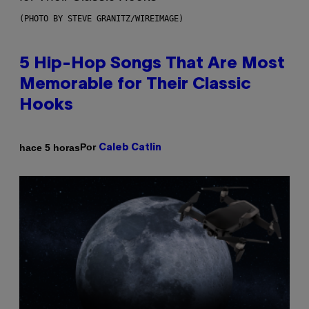
(PHOTO BY STEVE GRANITZ/WIREIMAGE)
5 Hip-Hop Songs That Are Most
Memorable for Their Classic
Hooks
Por
hace 5 horas
Caleb Catlin