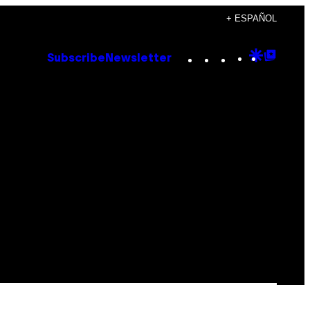
+ ESPAÑOL
Instagram
TikTok
YouTube
Google
Goog
Subscribe
Newsletter
Discove
Top
Posts