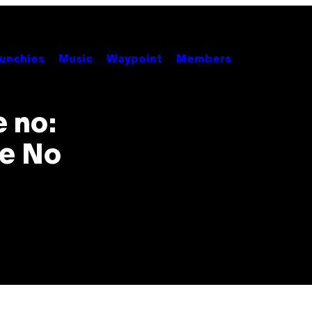
unchies
Music
Waypoint
Members
e no:
re No