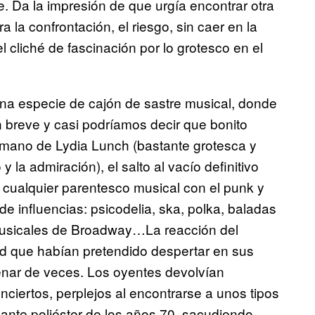
te. Da la impresión de que urgía encontrar otra
 la confrontación, el riesgo, sin caer en la
l cliché de fascinación por lo grotesco en el
una especie de cajón de sastre musical, donde
n breve y casi podríamos decir que bonito
 mano de Lydia Lunch (bastante grotesca y
y la admiración), el salto al vacío definitivo
cualquier parentesco musical con el punk y
e influencias: psicodelia, ska, polka, baladas
 musicales de Broadway…La reacción del
ad que habían pretendido despertar en sus
ntenar de veces. Los oyentes devolvían
iertos, perplejos al encontrarse a unos tipos
ante poliéster de los años 70, sacudiendo