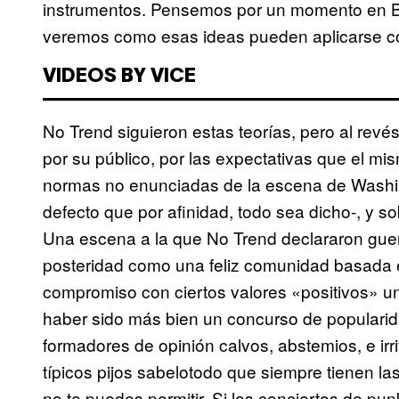
instrumentos. Pensemos por un momento en Bl
veremos como esas ideas pueden aplicarse co
VIDEOS BY VICE
No Trend siguieron estas teorías, pero al revé
por su público, por las expectativas que el mis
normas no enunciadas de la escena de Washi
defecto que por afinidad, todo sea dicho-, y sob
Una escena a la que No Trend declararon guer
posteridad como una feliz comunidad basada en l
compromiso con ciertos valores «positivos» un 
haber sido más bien un concurso de popularid
formadores de opinión calvos, abstemios, e irri
típicos pijos sabelotodo que siempre tienen la
no te puedes permitir. Si los conciertos de pun