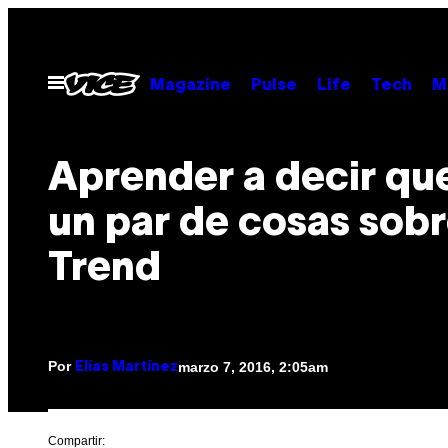
Saltar
al
contenido
Abrir
Magazine
Pulse
Life
Tech
M
Menú
Aprender a decir qu
un par de cosas sob
Trend
Por
marzo 7, 2016, 2:05am
Elías Martínez
Compartir: