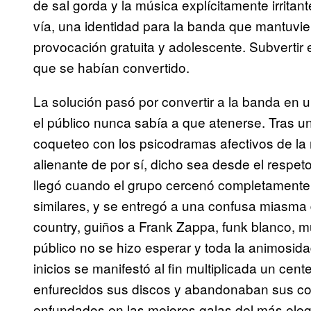
de sal gorda y la música explícitamente irritan
vía, una identidad para la banda que mantuviera
provocación gratuita y adolescente. Subvertir e
que se habían convertido.
La solución pasó por convertir a la banda en 
el público nunca sabía a que atenerse. Tras u
coqueteo con los psicodramas afectivos de la
alienante de por sí, dicho sea desde el respeto 
llegó cuando el grupo cercenó completamente 
similares, y se entregó a una confusa miasma d
country, guiños a Frank Zappa, funk blanco,
público no se hizo esperar y toda la animosid
inicios se manifestó al fin multiplicada un ce
enfurecidos sus discos y abandonaban sus conc
enfundados en las mejores galas del más eleg