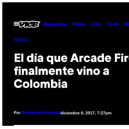
Saltar
al
contenido
Abrir
Magazine
Pulse
Life
Tech
M
Menú
Música
El día que Arcade Fi
finalmente vino a
Colombia
Por
diciembre 6, 2017, 7:27pm
Noisey en Español