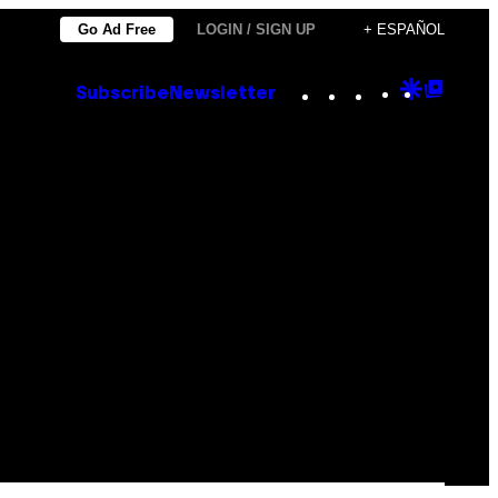
Go Ad Free
LOGIN / SIGN UP
+ ESPAÑOL
Instagram
TikTok
YouTube
Google
Goog
Subscribe
Newsletter
Discove
Top
Posts