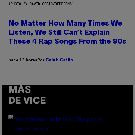
(PHOTO BY DAVID CORIO/REDFERNS)
No Matter How Many Times We
Listen, We Still Can’t Explain
These 4 Rap Songs From the 90s
Por
hace 13 horas
Caleb Catlin
MÁS
DE VICE
SCREENSHOT: UBISOFT