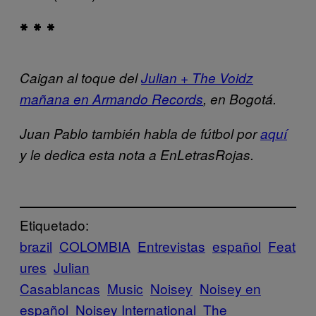
* * *
Caigan al toque del
Julian + The Voidz
mañana en Armando Records
, en Bogotá.
Juan Pablo también habla de fútbol por
aquí
y le dedica esta nota a EnLetrasRojas.
Etiquetado:
brazil
COLOMBIA
Entrevistas
español
Feat
ures
Julian
Casablancas
Music
Noisey
Noisey en
español
Noisey International
The