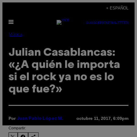
Saltar
+ ESPAÑOL
al
Abrir
contenido
SUBSCRIBE
NEWSLETTER
Menú
Música
Julian Casablancas:
«¿A quién le importa
si el rock ya no es lo
que fue?»
Por
octubre 11, 2017, 6:09pm
Juan Pablo López M.
Compartir: