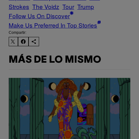
Strokes
The Voidz
Tour
Trump
Follow Us On Discover
Make Us Preferred In Top Stories
Compartir:
MÁS DE LO MISMO