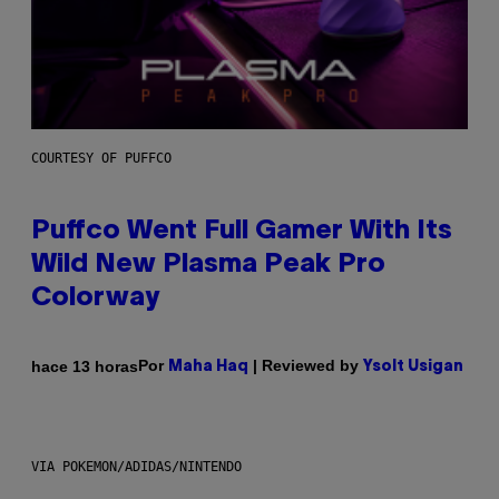
COURTESY OF PUFFCO
Puffco Went Full Gamer With Its
Wild New Plasma Peak Pro
Colorway
Por
| Reviewed by
hace 13 horas
Maha Haq
Ysolt Usigan
VIA POKEMON/ADIDAS/NINTENDO