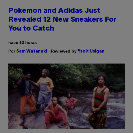
Pokemon and Adidas Just
Revealed 12 New Sneakers For
You to Catch
hace 13 horas
Por
| Reviewed by
Sam Watanuki
Ysolt Usigan