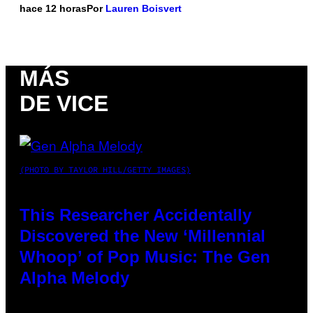
hace 12 horas
Por
Lauren Boisvert
MÁS
DE VICE
(PHOTO BY TAYLOR HILL/GETTY IMAGES)
This Researcher Accidentally
Discovered the New ‘Millennial
Whoop’ of Pop Music: The Gen
Alpha Melody