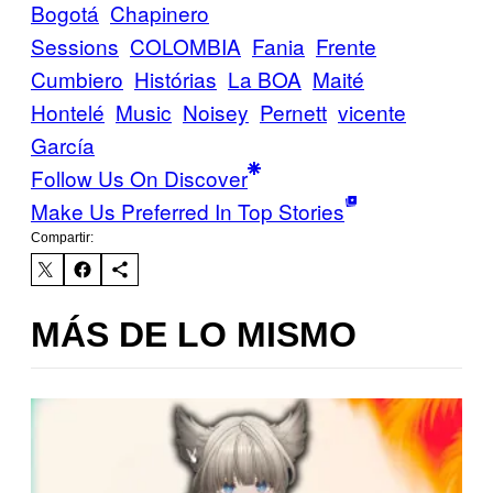
Bogotá
Chapinero
Sessions
COLOMBIA
Fania
Frente
Cumbiero
Histórias
La BOA
Maité
Hontelé
Music
Noisey
Pernett
vicente
García
Follow Us On Discover
Make Us Preferred In Top Stories
Compartir:
MÁS DE LO MISMO