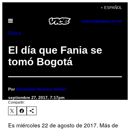
Saltar
+ ESPAÑOL
al
Abrir
contenido
SUBSCRIBE
NEWSLETTER
Menú
Música
El día que Fania se
tomó Bogotá
Por
Sebastián Narváez Núñez
septiembre 27, 2017, 7:17pm
Compartir:
Es miércoles 22 de agosto de 2017. Más de