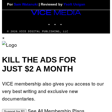
Por
Sam Watanuki
| Reviewed by
Ysolt Usigan
VICE
MEDIA
INSTAGRAM
TIKTOK
YOUTUBE
© 2026 VICE DIGITAL PUBLISHING, LLC
×
KILL THE ADS FOR
JUST $2 A MONTH
VICE membership also gives you access to our
very best writing and exclusive new
documentaries.
See All Membership Plans
Support for $2