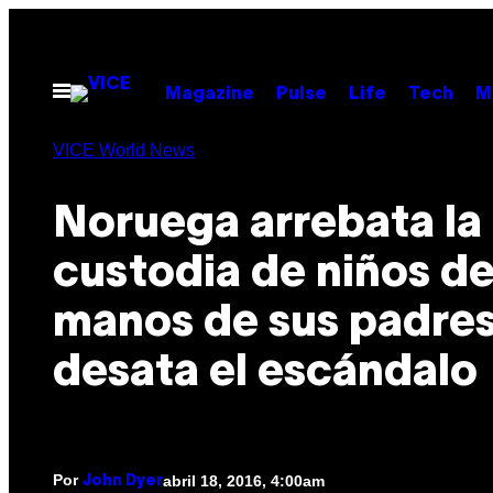
Saltar
al
contenido
Abrir
Magazine
Pulse
Life
Tech
M
Menú
VICE World News
Noruega arrebata la
custodia de niños d
manos de sus padres
desata el escándalo
Por
abril 18, 2016, 4:00am
John Dyer