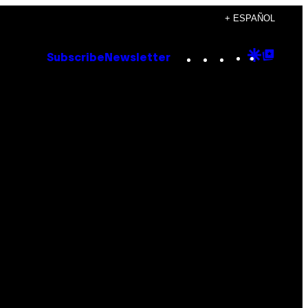
+ ESPAÑOL
Instagram
TikTok
YouTube
Google
Goog
Subscribe
Newsletter
Discove
Top
Posts