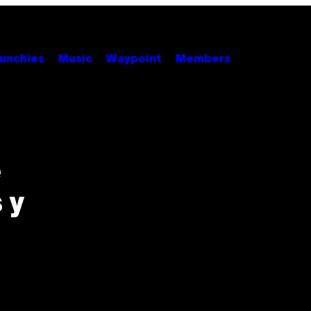
unchies
Music
Waypoint
Members
e
 y