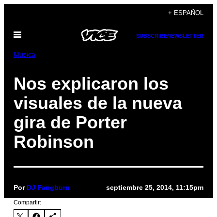
Saltar
+ ESPAÑOL
al
Abrir
contenido
SUBSCRIBE
NEWSLETTER
Menú
Música
Nos explicaron los
visuales de la nueva
gira de Porter
Robinson
Por
DJ Pangburn
septiembre 25, 2014, 11:15pm
Compartir: