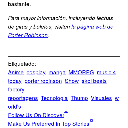
bastante.
Para mayor información, incluyendo fechas
de giras y boletos, visiten
la página web de
Porter Robinson
.
Etiquetado:
Anime
cosplay
manga
MMORPG
music 4
today
porter robinson
Show
skol beats
factory
reportagens
Tecnologia
Thump
Visuales
w
orld’s
Follow Us On Discover
Make Us Preferred In Top Stories