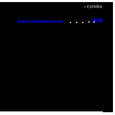
+ ESPAÑOL
Instagram
TikTok
YouTube
Google
Goog
Subscribe
Newsletter
Discove
Top
Posts