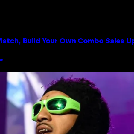
 Match, Build Your Own Combo Sales 
an