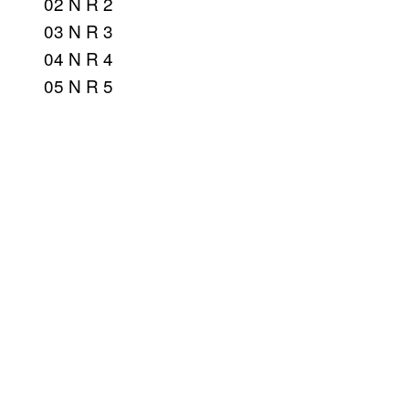
02 N R 2
03 N R 3
04 N R 4
05 N R 5