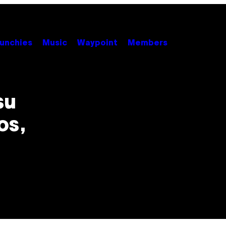
unchies
Music
Waypoint
Members
su
os,