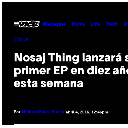
Saltar
al
contenido
Abrir
Magazine
Pulse
Life
Tech
M
Menú
Música
Nosaj Thing lanzará 
primer EP en diez añ
esta semana
Por
abril 4, 2016, 12:46pm
Michael Scott Barron