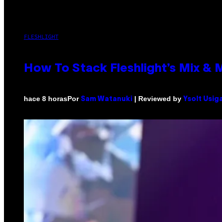
FLESHLIGHT
How To Stack Fleshlight’s Mix &
Por
| Reviewed by
hace 8 horas
Sam Watanuki
Ysolt Usig