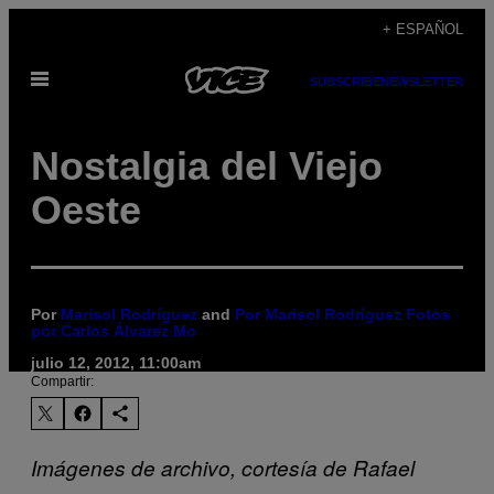
Saltar
+ ESPAÑOL
al
Abrir
contenido
SUBSCRIBE
NEWSLETTER
Menú
Nostalgia del Viejo
Oeste
Por
Marisol Rodríguez
and
Por Marisol Rodríguez Fotos
por Carlos Álvarez Mo
julio 12, 2012, 11:00am
Compartir:
Imágenes de archivo, cortesía de Rafael