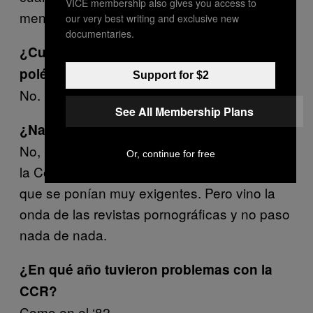
VICE membership also gives you access to
menos en el ‘90.
our very best writing and exclusive new
documentaries.
¿Cuándo salió
El Libro Vaquero
causó
polémica?
Support for $2
No.
See All Membership Plans
¿Nadie se escandalizó?
No, los que se escandalizaron fueron los de
Or, continue for free
la Comisión Calificadora de Revistas [CCR]
que se ponían muy exigentes. Pero vino la
onda de las revistas pornográficas y no paso
nada de nada.
¿En qué año tuvieron problemas con la
CCR?
Como en el ‘82.