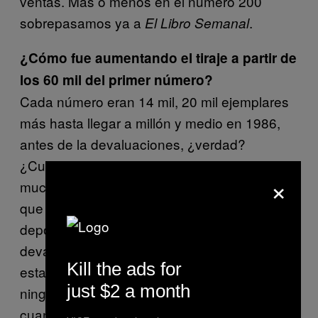
ventas. Más o menos en el número 200
sobrepasamos ya a
.
El Libro Semanal
¿Cómo fue aumentando el tiraje a partir de
los 60 mil del primer número?
Cada número eran 14 mil, 20 mil ejemplares
más hasta llegar a millón y medio en 1986,
antes de la devaluaciones, ¿verdad?
¿Cuándo fue López Portillo? Entonces subió
×
mucho el precio de las revistas. Me acuerdo
que López Portillo andaba en un coche
deportivo Ford por Reforma. Con la
devaluación fue un desastre, las revistas
Kill the ads for
estaban carísimas. Pero no perdimos
just $2 a month
ninguna historieta. Se perdieron historietas
cuando vinieron problemas de papel, más o