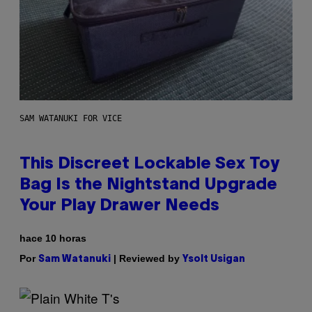
SAM WATANUKI FOR VICE
This Discreet Lockable Sex Toy
Bag Is the Nightstand Upgrade
Your Play Drawer Needs
hace 10 horas
Por
| Reviewed by
Sam Watanuki
Ysolt Usigan