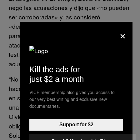
negó las acusaciones y dijo que «no pueden
ser corroboradas» y las consideró
«demasiado perjudiciales y poco confiables
×
para ser admitidas en el juicio». La defensa
atacó repetidamente la credibilidad de los
testigos, señaló su pasado sórdido y los
acusó de mentir bajo juramento.
Kill the ads for
just $2 a month
“No se trata de justicia; no estamos aquí para
hacer justicia en este juicio», dijo Lichtman
VICE membership also gives you access to
en su argumento final. “Este juicio es sobre
our very best writing and exclusive new
una cosa y solo una: condenar a El Chapo.
documentaries.
Olviden la justicia, olviden la ley, olviden las
obligaciones éticas. Nada de eso importa.
Support for $2
Solo condenar a El Chapo».