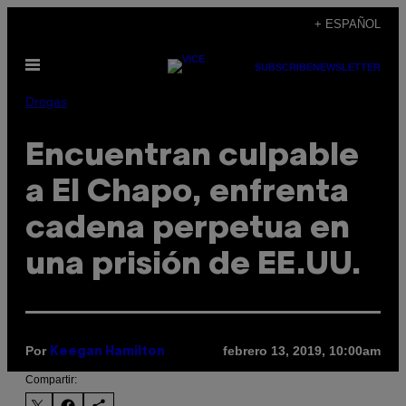
Saltar
+ ESPAÑOL
al
Abrir
contenido
SUBSCRIBE
NEWSLETTER
Menú
Drogas
Encuentran culpable
a El Chapo, enfrenta
cadena perpetua en
una prisión de EE.UU.
Por
febrero 13, 2019, 10:00am
Keegan Hamilton
Compartir: