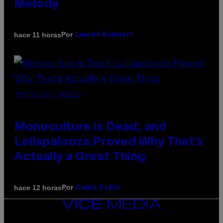
Melody
Por
hace 11 horas
Lauren Boisvert
(PHOTO VIA T-MOBILE)
Monoculture is Dead, and
Lollapalooza Proved Why That’s
Actually a Great Thing
Por
hace 12 horas
Caleb Catlin
VICE
MEDIA
INSTAGRAM
TIKTOK
YOUTUBE