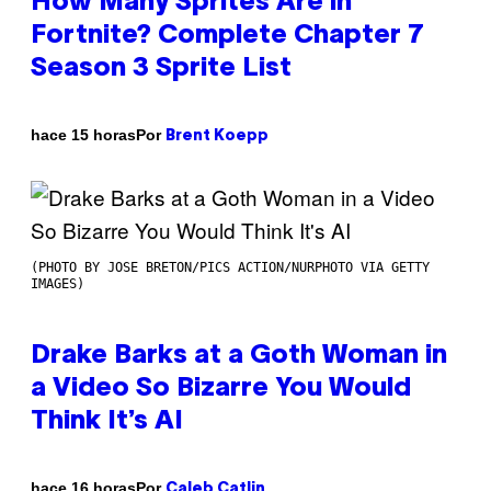
How Many Sprites Are in
Fortnite? Complete Chapter 7
Season 3 Sprite List
Por
hace 15 horas
Brent Koepp
(PHOTO BY JOSE BRETON/PICS ACTION/NURPHOTO VIA GETTY
IMAGES)
Drake Barks at a Goth Woman in
a Video So Bizarre You Would
Think It’s AI
Por
hace 16 horas
Caleb Catlin