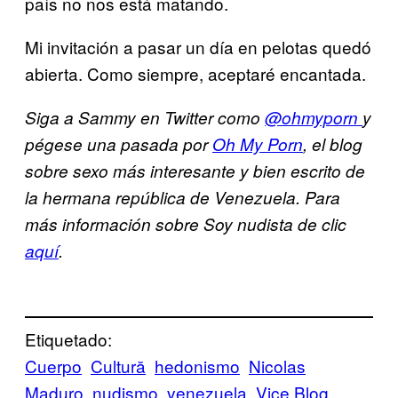
país no nos está matando.
Mi invitación a pasar un día en pelotas quedó
abierta. Como siempre, aceptaré encantada.
Siga a Sammy en Twitter como
@ohmyporn
y
pégese una pasada por
Oh My Porn
, el blog
sobre sexo más interesante y bien escrito de
la hermana república de Venezuela. Para
más información sobre Soy nudista de clic
aquí
.
Etiquetado:
Cuerpo
Cultură
hedonismo
Nicolas
Maduro
nudismo
venezuela
Vice Blog