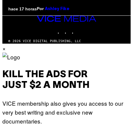
Por
hace 17 horas
Ashley Fike
VICE
MEDIA
INSTAGRAM
TIKTOK
YOUTUBE
© 2026 VICE DIGITAL PUBLISHING, LLC
×
KILL THE ADS FOR
JUST $2 A MONTH
VICE membership also gives you access to our
very best writing and exclusive new
documentaries.