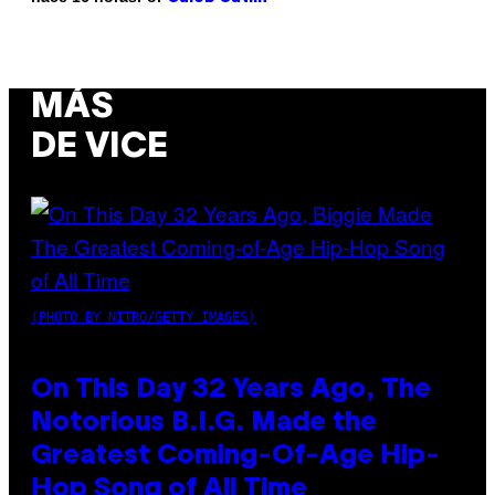
MÁS
DE VICE
(PHOTO BY NITRO/GETTY IMAGES)
On This Day 32 Years Ago, The
Notorious B.I.G. Made the
Greatest Coming-Of-Age Hip-
Hop Song of All Time