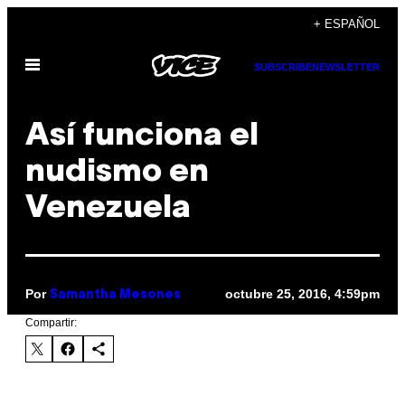
Saltar
+ ESPAÑOL
al
Abrir
contenido
SUBSCRIBE
NEWSLETTER
Menú
Así funciona el
nudismo en
Venezuela
Por
octubre 25, 2016, 4:59pm
Samantha Mesones
Compartir: