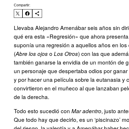
Compartir:
Llevaba Alejandro Amenábar seis años sin diri
qué era esta «Regresión» que ahora presenta. 
suponía una regresión a aquellos años en los 
(
o
) con las que además
Abre los ojos
Los Otros
también ganarse la envidia de un montón de 
un personaje que despertaba odios por ganar e
y por hacer una película sobre la eutanasia y
convirtieron en el muñeco al que lanzaban pe
de la derecha.
Todo esto sucedió con
, justo an
Mar adentro
Que todo hay que decirlo, es un ‘piscinazo’ m
del riesgo, la valentía y a Amenábar haber hech