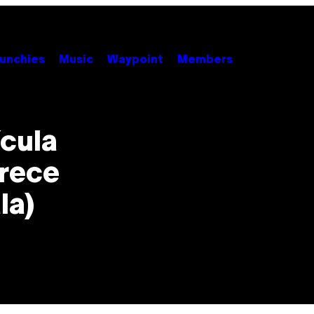
unchies
Music
Waypoint
Members
ícula
rece
la)