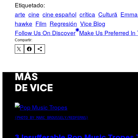
Etiquetado:
arte
cine
cine español
crítica
Cultură
Emma
hawke
Film
Regresión
Vice Blog
Follow Us On Discover
Make Us Preferred In 
Compartir:
MÁS
DE VICE
(PHOTO BY MARC BROUSSELY/REDFERNS)
3 Insufferable Pop Music Tropes