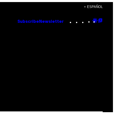
+ ESPAÑOL
Instagram
TikTok
YouTube
Google
Goog
Subscribe
Newsletter
Discove
Top
Posts