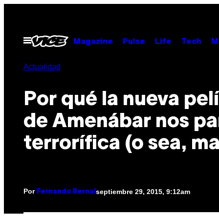
Saltar
al
contenido
Abrir
Magazine
Pulse
Life
Tech
M
Menú
Actualidad
Por qué la nueva pel
de Amenábar nos pa
terrorífica (o sea, ma
Por
septiembre 29, 2015, 9:12am
Fernando Bernal