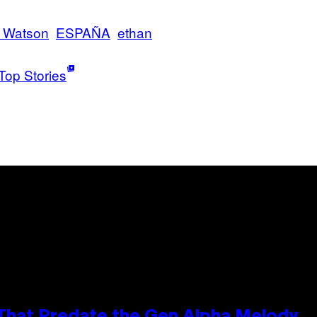
 Watson
ESPAÑA
ethan
Top Stories
 That Predate the Gen Alpha Melody