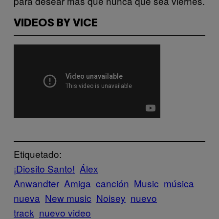
para desear más que nunca que sea viernes.
VIDEOS BY VICE
Etiquetado:
¡Diosito Santo!
Álex
Anwandter
Amiga
canción
Music
música
nueva
New music
Noisey
nuevo
track
nuevo video