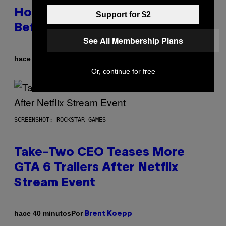
How to Deal With August Blues
Support for $2
Before Fall Takes Over
See All Membership Plans
Por
hace 35 minutos
Sammi Caramela
Or, continue for free
SCREENSHOT: ROCKSTAR GAMES
Take-Two CEO Teases More
GTA 6 Trailers After Netflix
Stream Event
Por
hace 40 minutos
Brent Koepp