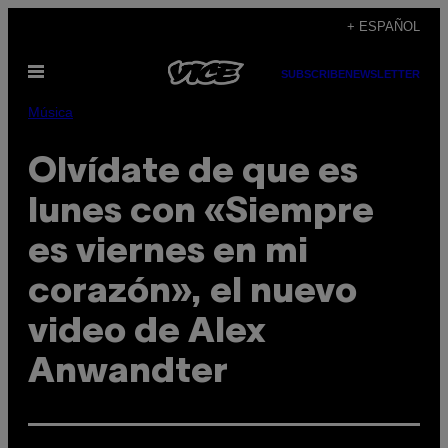
Saltar
+ ESPAÑOL
al
Abrir
contenido
SUBSCRIBE
NEWSLETTER
Menú
Música
Olvídate de que es
lunes con «Siempre
es viernes en mi
corazón», el nuevo
video de Alex
Anwandter