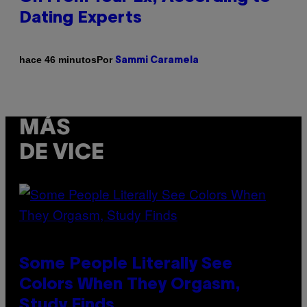
Dating Experts
Por
hace 46 minutos
Sammi Caramela
MÁS
DE VICE
Some People Literally See
Colors When They Orgasm,
Study Finds