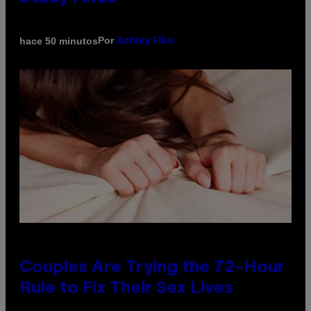
Por
hace 50 minutos
Ashley Fike
Couples Are Trying the 72-Hour
Rule to Fix Their Sex Lives