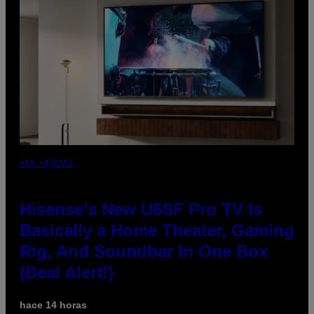
VIA HISENSE
Hisense’s New U6SF Pro TV Is
Basically a Home Theater, Gaming
Rig, And Soundbar In One Box
(Deal Alert!)
hace 14 horas