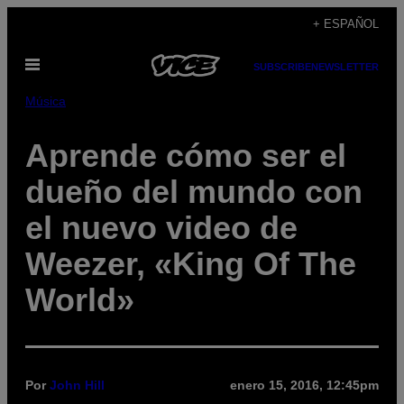
Saltar
+ ESPAÑOL
al
Abrir
contenido
SUBSCRIBE
NEWSLETTER
Menú
Música
Aprende cómo ser el
dueño del mundo con
el nuevo video de
Weezer, «King Of The
World»
Por
John Hill
enero 15, 2016, 12:45pm