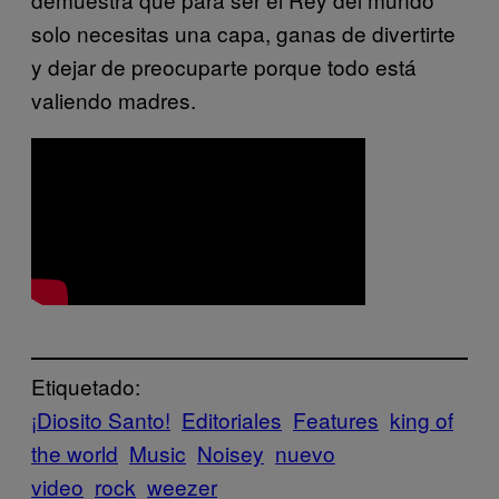
solo necesitas una capa, ganas de divertirte
y dejar de preocuparte porque todo está
valiendo madres.
Etiquetado:
¡Diosito Santo!
Editoriales
Features
king of
the world
Music
Noisey
nuevo
video
rock
weezer