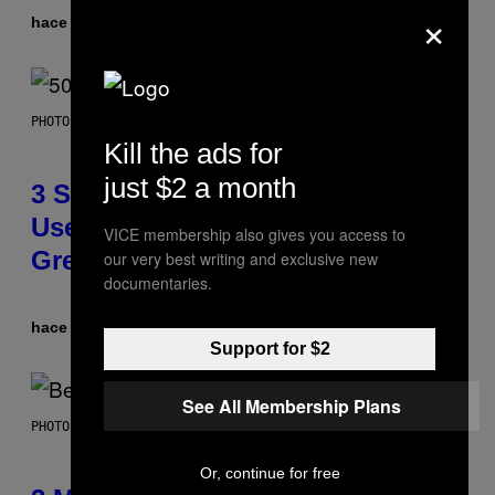
×
hace 6 horas
Por
Ashley Fike
PHOTO BY GREGORY BOJORQUEZ/GETTY IMAGES
Kill the ads for
just $2 a month
3 Songs That Were Commonly
Used As a Ringtone or Voicemail
VICE membership also gives you access to
Greeting in the 2000s
our very best writing and exclusive new
documentaries.
hace 11 horas
Por
Dan Milam
Support for $2
See All Membership Plans
PHOTO BY KEVIN WINTER/GETTY IMAGES FOR RADIO DISNEY
Or, continue for free