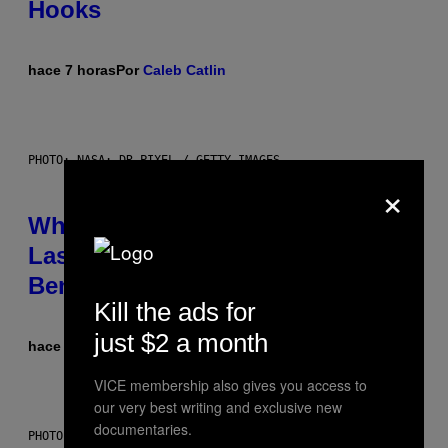
Hooks
hace 7 horas
Por
Caleb Catlin
PHOTO: NASA; DR PIXEL / GETTY IMAGES
×
Why NASA Wants to Send a
Laser-Powered Drone Into Caves
Beneath the Moon
Kill the ads for
just $2 a month
hace 8 horas
Por
Luis Prada
VICE membership also gives you access to
our very best writing and exclusive new
documentaries.
PHOTO: BATUHAN TOKER / GETTY IMAGES