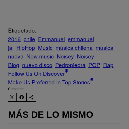
Etiquetado:
2016
chile
Emmanuel
emmanuel
jal
HipHop
Music
música chilena
música
nueva
New music
Noisey
Noisey
Blog
nuevo disco
Pedropiedra
POP
Rap
Follow Us On Discover
Make Us Preferred In Top Stories
Compartir:
MÁS DE LO MISMO