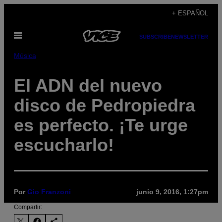
Saltar
+ ESPAÑOL
al
Abrir
contenido
SUBSCRIBE
NEWSLETTER
Menú
Música
El ADN del nuevo
disco de Pedropiedra
es perfecto. ¡Te urge
escucharlo!
Por
Gio Franzoni
junio 9, 2016, 1:27pm
Compartir: