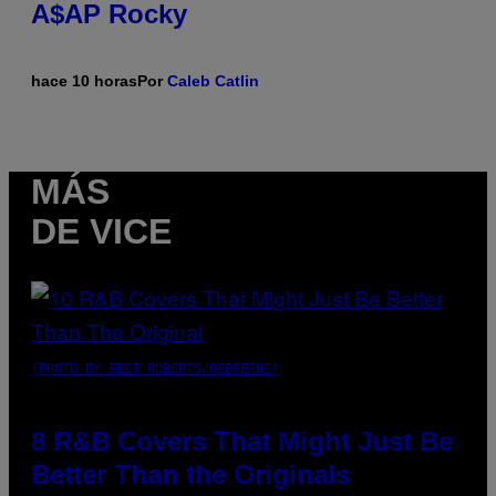
A$AP Rocky
hace 10 horas
Por
Caleb Catlin
MÁS
DE VICE
(PHOTO BY EBET ROBERTS/REDFERNS)
8 R&B Covers That Might Just Be
Better Than the Originals