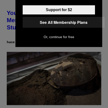
Support for $2
Your Desk Height Could Be
Messing With Your Brain, New
See All Membership Plans
Study Finds
Or, continue for free
hace 8 horas
Por
Luis Prada