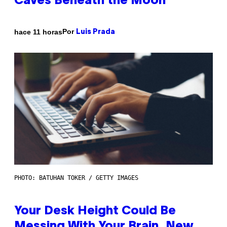
Caves Beneath the Moon
Por
hace 11 horas
Luis Prada
PHOTO: BATUHAN TOKER / GETTY IMAGES
Your Desk Height Could Be
Messing With Your Brain, New