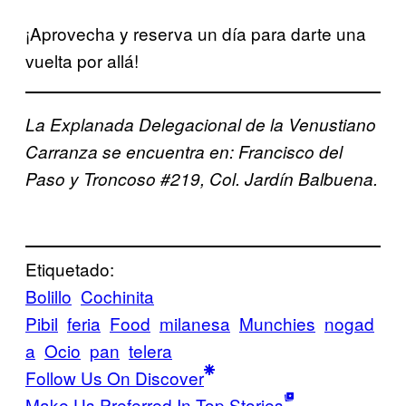
¡Aprovecha y reserva un día para darte una
vuelta por allá!
La Explanada Delegacional de la Venustiano
Carranza se encuentra en: Francisco del
Paso y Troncoso #219, Col. Jardín Balbuena.
Etiquetado:
Bolillo
Cochinita
Pibil
feria
Food
milanesa
Munchies
nogad
a
Ocio
pan
telera
Follow Us On Discover
Make Us Preferred In Top Stories