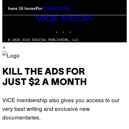
Por
hace 16 horas
Caleb Catlin
VICE
MEDIA
INSTAGRAM
TIKTOK
YOUTUBE
© 2026 VICE DIGITAL PUBLISHING, LLC
×
KILL THE ADS FOR
JUST $2 A MONTH
VICE membership also gives you access to our
very best writing and exclusive new
documentaries.