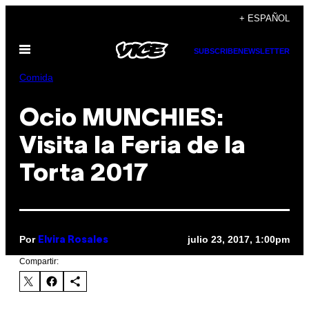
Saltar
+ ESPAÑOL
al
Abrir
contenido
SUBSCRIBE
NEWSLETTER
Menú
Comida
Ocio MUNCHIES:
Visita la Feria de la
Torta 2017
Por
julio 23, 2017, 1:00pm
Elvira Rosales
Compartir: