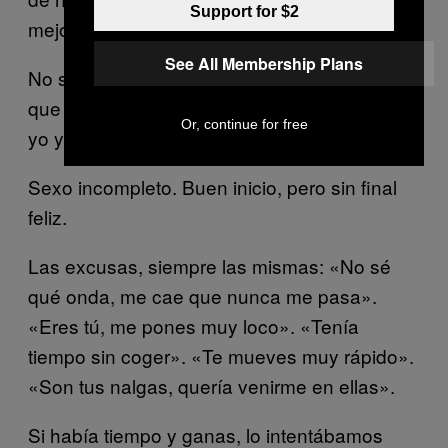
Support for $2
mejor o peor de ti.
See All Membership Plans
No sé si la mezcla de todo eso provocaba
que la mayoría de ellos terminara antes que
Or, continue for free
yo y ése era el fin.
Sexo incompleto. Buen inicio, pero sin final
feliz.
Las excusas, siempre las mismas: «No sé
qué onda, me cae que nunca me pasa».
«Eres tú, me pones muy loco». «Tenía
tiempo sin coger». «Te mueves muy rápido».
«Son tus nalgas, quería venirme en ellas».
Si había tiempo y ganas, lo intentábamos