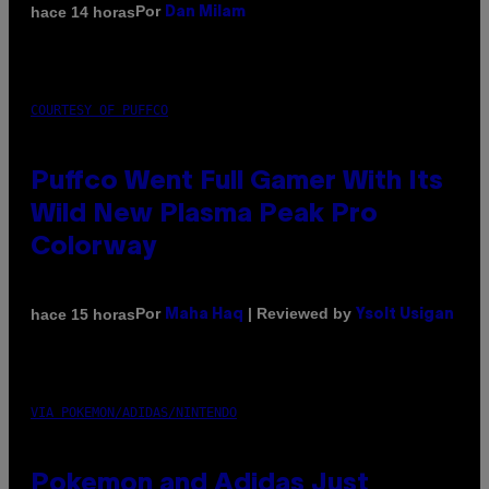
Por
hace 14 horas
Dan Milam
COURTESY OF PUFFCO
Puffco Went Full Gamer With Its
Wild New Plasma Peak Pro
Colorway
Por
| Reviewed by
hace 15 horas
Maha Haq
Ysolt Usigan
VIA POKEMON/ADIDAS/NINTENDO
Pokemon and Adidas Just