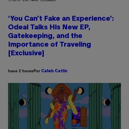
‘You Can’t Fake an Experience’:
Odeal Talks His New EP,
Gatekeeping, and the
Importance of Traveling
[Exclusive]
Por
hace 2 horas
Caleb Catlin