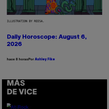
ILLUSTRATION BY REESA.
Daily Horoscope: August 6,
2026
Por
hace 8 horas
Ashley Fike
MÁS
DE VICE