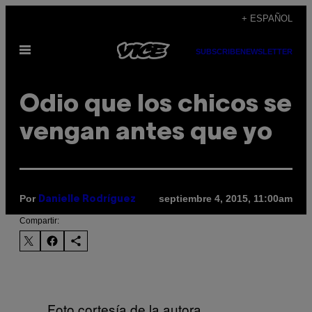
Saltar
+ ESPAÑOL
al
Abrir
contenido
SUBSCRIBE
NEWSLETTER
Menú
Odio que los chicos se
vengan antes que yo
Por
septiembre 4, 2015, 11:00am
Danielle Rodríguez
Compartir:
Foto cortesía de la autora.