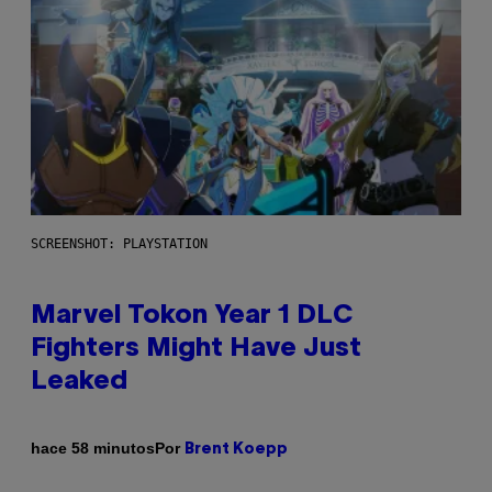
SCREENSHOT: PLAYSTATION
Marvel Tokon Year 1 DLC
Fighters Might Have Just
Leaked
Por
hace 58 minutos
Brent Koepp