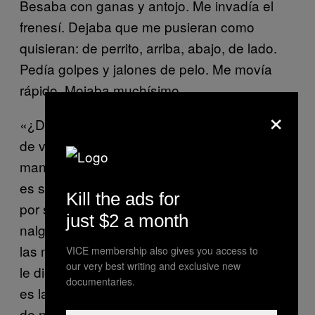
Besaba con ganas y antojo. Me invadía el
frenesí. Dejaba que me pusieran como
quisieran: de perrito, arriba, abajo, de lado.
Pedía golpes y jalones de pelo. Me movía
rápido. Mojaba muchísimo.
×
«¿De quién es este culito?», oí decir un par
de veces. Creo que los hombres tienen otras
maneras de excitarse. Quieren decir que algo
es suyo y buscan permanencia aunque sea
Kill the ads for
por segundos. No me prendió. Una noche las
just $2 a month
nalgas me quedaron realmente moradas por
las nalgadas. Otra vez un tipo me suplicó que
VICE membership also gives you access to
our very best writing and exclusive new
le diera un par de cachetadas. Supongo que
documentaries.
es la fuerza del anonimato, de que no verás
de nuevo a la persona. Entonces sacas lo