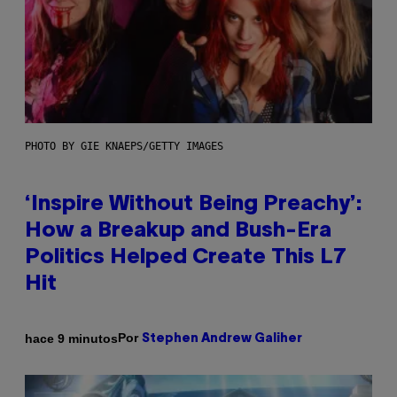
PHOTO BY GIE KNAEPS/GETTY IMAGES
‘Inspire Without Being Preachy’:
How a Breakup and Bush-Era
Politics Helped Create This L7
Hit
Por
hace 9 minutos
Stephen Andrew Galiher