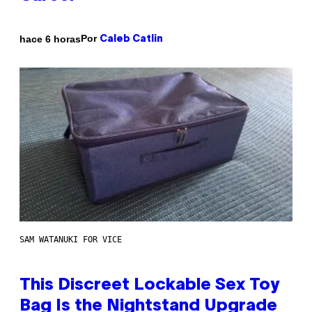
Por
hace 6 horas
Caleb Catlin
SAM WATANUKI FOR VICE
This Discreet Lockable Sex Toy
Bag Is the Nightstand Upgrade