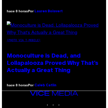
Por
hace 8 horas
Lauren Boisvert
(PHOTO VIA T-MOBILE)
Monoculture is Dead, and
Lollapalooza Proved Why That’s
Actually a Great Thing
Por
hace 8 horas
Caleb Catlin
VICE
MEDIA
INSTAGRAM
TIKTOK
YOUTUBE