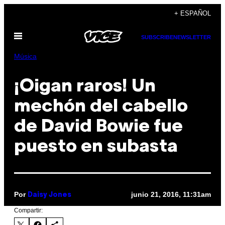
Saltar
+ ESPAÑOL
al
Abrir
contenido
SUBSCRIBE
NEWSLETTER
Menú
Música
¡Oigan raros! Un
mechón del cabello
de David Bowie fue
puesto en subasta
Por
junio 21, 2016, 11:31am
Daisy Jones
Compartir: