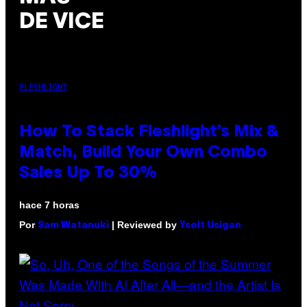
DE VICE
FLESHLIGHT
How To Stack Fleshlight’s Mix &
Match, Build Your Own Combo
Sales Up To 30%
hace 7 horas
Por
| Reviewed by
Sam Watanuki
Ysolt Usigan