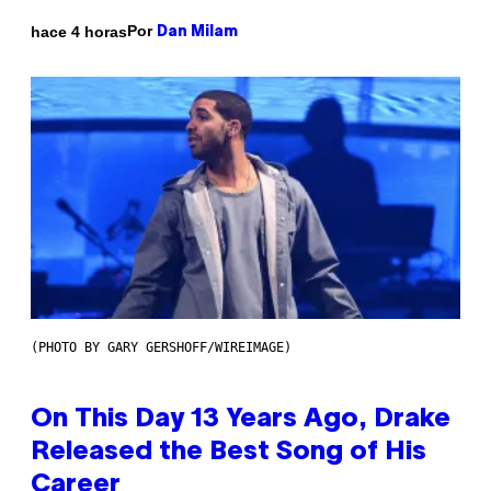
Por
hace 4 horas
Dan Milam
(PHOTO BY GARY GERSHOFF/WIREIMAGE)
On This Day 13 Years Ago, Drake
Released the Best Song of His
Career