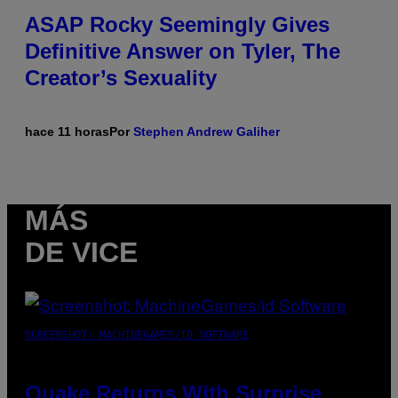
ASAP Rocky Seemingly Gives
Definitive Answer on Tyler, The
Creator’s Sexuality
hace 11 horas
Por
Stephen Andrew Galiher
MÁS
DE VICE
SCREENSHOT: MACHINEGAMES/ID SOFTWARE
Quake Returns With Surprise