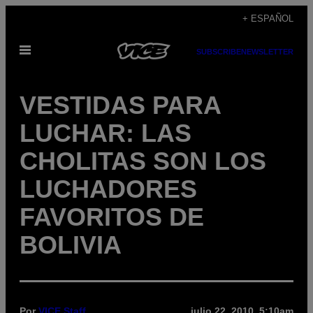
Saltar
+ ESPAÑOL
al
Abrir
contenido
SUBSCRIBE
NEWSLETTER
Menú
VESTIDAS PARA
LUCHAR: LAS
CHOLITAS SON LOS
LUCHADORES
FAVORITOS DE
BOLIVIA
Por
VICE Staff
julio 22, 2010, 5:10am