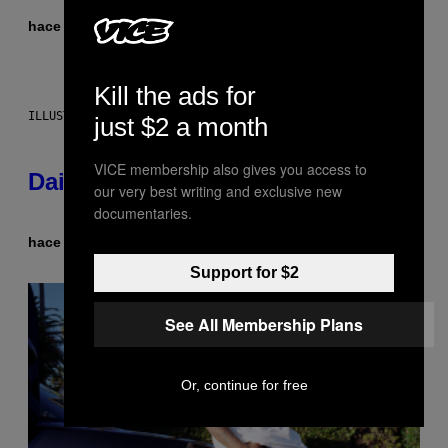
hace 2 horas
Por
Emma Garland
Kill the ads for
ILLUSTRATION BY REESA.
just $2 a month
VICE membership also gives you access to
Daily Horoscope: August 7, 2026
our very best writing and exclusive new
documentaries.
hace 4 horas
Por
Ashley Fike
Support for $2
See All Membership Plans
Or, continue for free