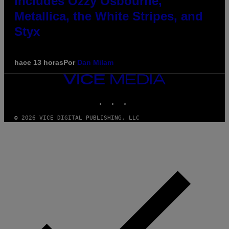
Includes Ozzy Osbourne,
Metallica, the White Stripes, and
Styx
hace 13 horas
Por
Dan Milam
VICE
MEDIA
INSTAGRAM
TIKTOK
YOUTUBE
© 2026 VICE DIGITAL PUBLISHING, LLC