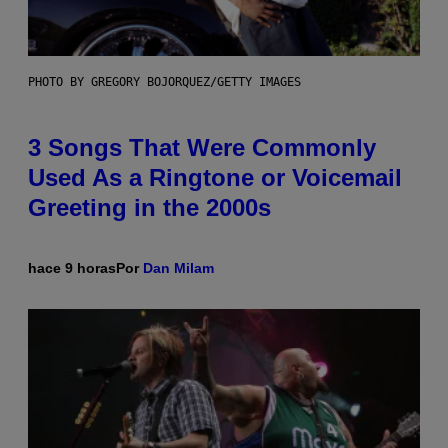
PHOTO BY GREGORY BOJORQUEZ/GETTY IMAGES
3 Songs That Were Commonly
Used As a Ringtone or Voicemail
Greeting in the 2000s
hace 9 horas
Por
Dan Milam