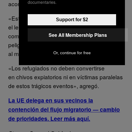
documentaries.
acontecidos en Europa o Estados Unidos.
«Estamos profundamente preocupados por
Support for $2
el lenguaje que demoniza a los refugiados
See All Membership Plans
como grupo», dijo Fleming. «Esto es
peligroso, ya que contribuirá a la xenofobia y
al miedo».
Or, continue for free
«Los refugiados no deben convertirse
en chivos expiatorios ni en víctimas paralelas
de estos trágicos eventos», agregó.
La UE delega en sus vecinos la
contención del flujo migratorio — cambio
de prioridades. Leer más aquí.