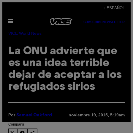
Saltar
+ ESPAÑOL
al
Abrir
contenido
SUBSCRIBE
NEWSLETTER
Menú
VICE World News
La ONU advierte que
es una idea terrible
dejar de aceptar a los
refugiados sirios
Por
noviembre 19, 2015, 5:19am
Samuel Oakford
Compartir: