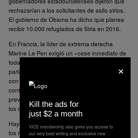
gobernadores estadounidenses dijeron que
rechazarían a los solicitantes de asilo sirios.
El gobierno de Obama ha dicho que planea
recibir 10.000 refugiados de Siria en 2016.
En Francia, la líder de extrema derecha
Marine Le Pen exigió un «cese inmediato de
toda acogida» de refugiados. El martes, el
×
parlamento de Hungría continuó adelante
con sus planes de presentar una demanda
contra la UE por el sistema de cuotas
previsto que distribuye a los refugiados entre
Kill the ads for
los distintos estados de la UE.
just $2 a month
Hay poca o ninguna evidencia que vincule a
VICE membership also gives you access to
los refugiados con los actos terroristas
our very best writing and exclusive new