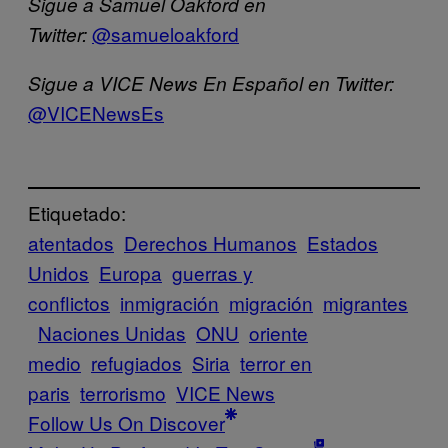
Sigue a Samuel Oakford en
@samueloakford
Twitter:
Sigue a VICE News En Español en Twitter:
@VICENewsEs
Etiquetado:
atentados
Derechos Humanos
Estados
Unidos
Europa
guerras y
conflictos
inmigración
migración
migrantes
Naciones Unidas
ONU
oriente
medio
refugiados
Siria
terror en
paris
terrorismo
VICE News
Follow Us On Discover