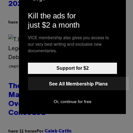
2026
Kill the ads for
Por
hace 4 horas
just $2 a month
Ashley Fike
VICE membership also gives you access to
our very best writing and exclusive new
documentaries.
(PHOTO BY JOHNNY NUNEZ/WIREIMAGE)
Support for $2
See All Membership Plans
The 90s Hip-Hop Legend Who
Made T.I. Delay His Debut Album
Or, continue for free
Over 20 Years Ago: ‘I Definitely
Conceded’
Por
hace 11 horas
Caleb Catlin