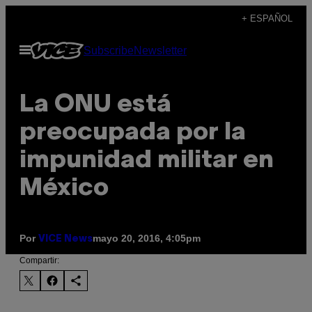
Saltar
+ ESPAÑOL
al
Abrir
Subscribe
Newsletter
contenido
Menú
La ONU está
preocupada por la
impunidad militar en
México
Por
mayo 20, 2016, 4:05pm
VICE News
Compartir: