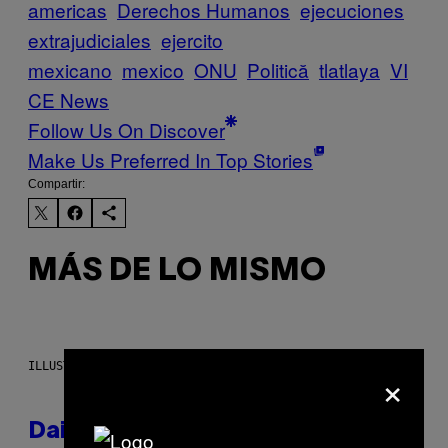
americas
Derechos Humanos
ejecuciones
extrajudiciales
ejercito
mexicano
mexico
ONU
Politică
tlatlaya
VI
CE News
Follow Us On Discover
Make Us Preferred In Top Stories
Compartir:
MÁS DE LO MISMO
×
ILLUSTRATION BY REESA.
Daily Horoscope: August 10,