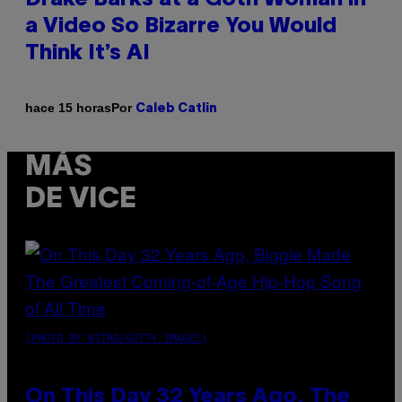
a Video So Bizarre You Would
Think It’s AI
Por
hace 15 horas
Caleb Catlin
MÁS
DE VICE
(PHOTO BY NITRO/GETTY IMAGES)
On This Day 32 Years Ago, The