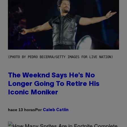
(PHOTO BY PEDRO BECERRA/GETTY IMAGES FOR LIVE NATION)
The Weeknd Says He’s No
Longer Going To Retire His
Iconic Moniker
Por
hace 13 horas
Caleb Catlin