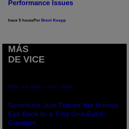
Performance Issues
hace 5 horas
Por
Brent Koepp
MÁS
DE VICE
PHOTO: CSA IMAGES / GETTY IMAGES
Scientists Just Traced the Human
Eye Back to a Tiny One-Eyed
Creature