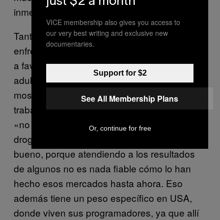
just $2 a month
inmensamente mayor.
VICE membership also gives you access to
our very best writing and exclusive new
Tanto es así que, sin entrar en un
documentaries.
enfrentamiento explícito con los que estamos
a favor del libre comercio de drogas entre
Support for $2
adultos, el equipo de OpenBazaar se ha
mostrado siempre reacio a este campo de
See All Membership Plans
trabajo. Incluso alguna vez han dicho que
«no permitirían que los vendedores de
Or, continue for free
drogas les diseñasen el lugar», lo cual es
bueno, porque atendiendo a los resultados
de algunos no es nada fiable cómo lo han
hecho esos mercados hasta ahora. Eso
además tiene un peso específico en USA,
donde viven sus programadores, ya que allí