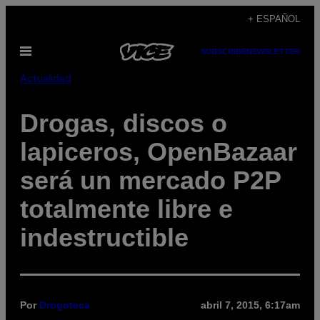
Saltar
+ ESPAÑOL
al
Abrir
SUBSCRIBE
NEWSLETTER
contenido
Menú
Actualidad
Drogas, discos o
lapiceros, OpenBazaar
será un mercado P2P
totalmente libre e
indestructible
Por
Drogoteca
abril 7, 2015, 6:17am