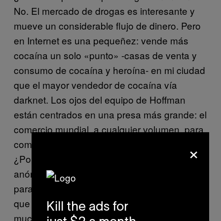
No. El mercado de drogas es interesante y
mueve un considerable flujo de dinero. Pero
en Internet es una pequeñez: vende más
cocaína un solo «punto» -casas de venta y
consumo de cocaína y heroína- en mi ciudad
que el mayor vendedor de cocaína vía
darknet. Los ojos del equipo de Hoffman
están centrados en una presa más grande: el
comercio mundial, a cualquier volumen, para
competir con megaempresas como Alibaba.
×
¿Por qué no? ¿Acaso los mercados
anónimos -por la vía que sean- sólo sirven
para comprar y vender drogas? El pastel al
que aspira el proyecto OpenBazaar es
Kill the ads for
mucho mayor si esto no va sólo de drogas: