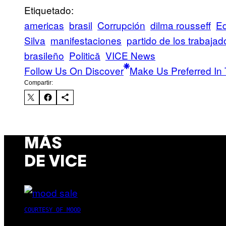
Etiquetado:
americas
brasil
Corrupción
dilma rousseff
E
Silva
manifestaciones
partido de los trabajad
brasileño
Politică
VICE News
Follow Us On Discover
Make Us Preferred In 
Compartir:
MÁS
DE VICE
COURTESY OF MOOD