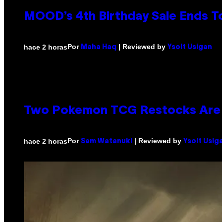
MOOD’s 4th Birthday Sale Ends T
Por
| Reviewed by
hace 2 horas
Maha Haq
Ysolt Usigan
Two Pokemon TCG Restocks Are 
Por
| Reviewed by
hace 2 horas
Sam Watanuki
Ysolt Usig