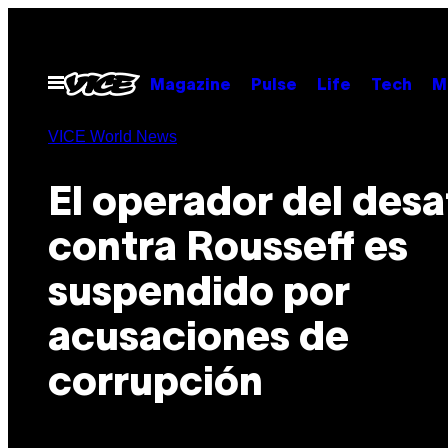
Saltar
al
contenido
Abrir
Magazine
Pulse
Life
Tech
M
Menú
VICE World News
El operador del des
contra Rousseff es
suspendido por
acusaciones de
corrupción