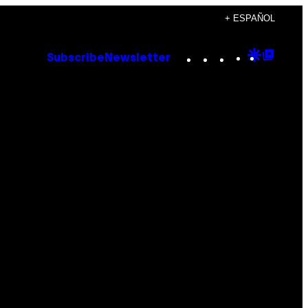
+ ESPAÑOL
Instagram
TikTok
YouTube
Google
Goog
Subscribe
Newsletter
Discove
Top
Posts