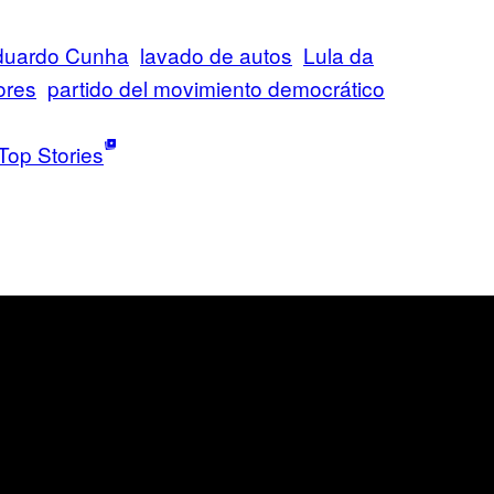
duardo Cunha
lavado de autos
Lula da
ores
partido del movimiento democrático
Top Stories