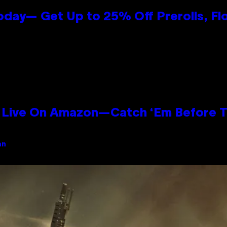
oday— Get Up to 25% Off Prerolls, Fl
Live On Amazon—Catch ‘Em Before T
an