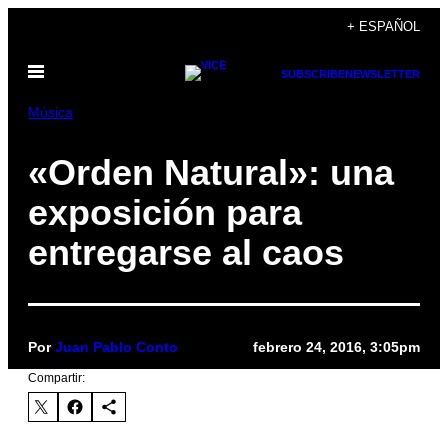
Saltar
+ ESPAÑOL
al
Abrir
contenido
SUBSCRIBE
NEWSLETTER
Menú
Música
«Orden Natural»: una
exposición para
entregarse al caos
Por
Juan Pablo Conto
febrero 24, 2016, 3:05pm
Compartir: