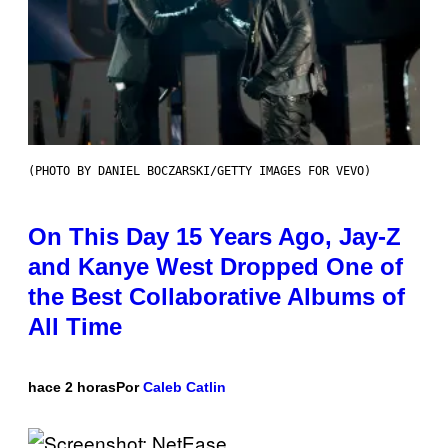
(PHOTO BY DANIEL BOCZARSKI/GETTY IMAGES FOR VEVO)
On This Day 15 Years Ago, Jay-Z
and Kanye West Dropped One of
the Best Collaborative Albums of
All Time
hace 2 horas
Por
Caleb Catlin