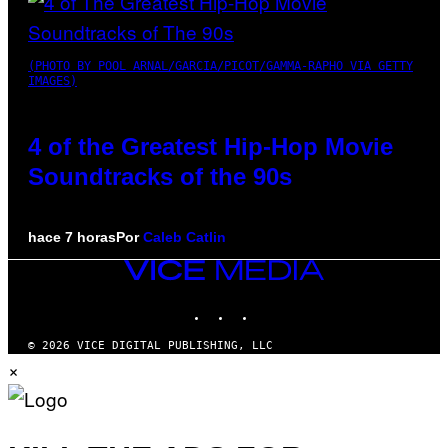
(PHOTO BY POOL ARNAL/GARCIA/PICOT/GAMMA-RAPHO VIA GETTY
IMAGES)
4 of the Greatest Hip-Hop Movie
Soundtracks of the 90s
hace 7 horas
Por
Caleb Catlin
VICE
MEDIA
INSTAGRAM
TIKTOK
YOUTUBE
© 2026 VICE DIGITAL PUBLISHING, LLC
×