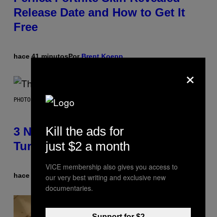
Release Date and How to Get It
Free
hace 41 minutos
Por
Brent Koepp
×
PHOTO BY BOB BERG/GETTY IMAGES
Kill the ads for
3 No-Skip Geek Rock Albums
just $2 a month
Turning 30 This Year
VICE membership also gives you access to
hace 57 minutos
Por
Dan Milam
our very best writing and exclusive new
documentaries.
Support for $2