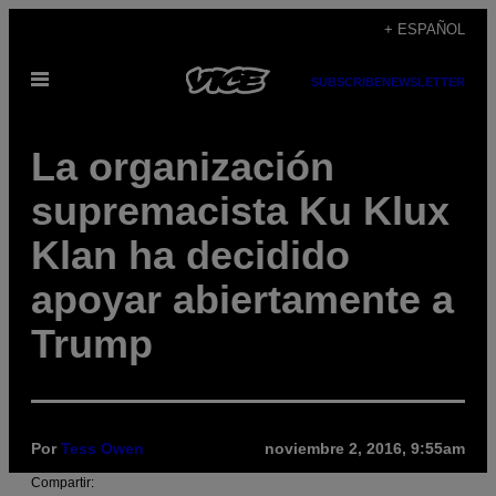
Saltar
+ ESPAÑOL
al
Abrir
contenido
SUBSCRIBE
NEWSLETTER
Menú
La organización
supremacista Ku Klux
Klan ha decidido
apoyar abiertamente a
Trump
Por
Tess Owen
noviembre 2, 2016, 9:55am
Compartir: