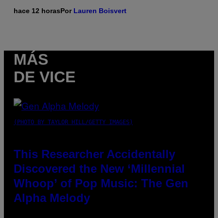
hace 12 horas
Por
Lauren Boisvert
MÁS
DE VICE
(PHOTO BY TAYLOR HILL/GETTY IMAGES)
This Researcher Accidentally
Discovered the New ‘Millennial
Whoop’ of Pop Music: The Gen
Alpha Melody