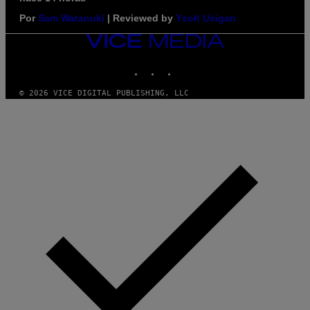
Por
Sam Watanuki
| Reviewed by
Ysolt Usigan
VICE
MEDIA
INSTAGRAM
TIKTOK
YOUTUBE
© 2026 VICE DIGITAL PUBLISHING, LLC