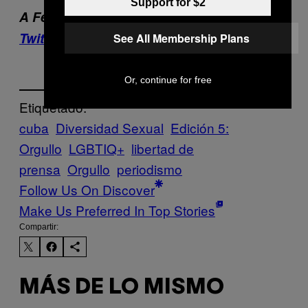
Support for $2
A Felipe lo encuentras en
Instagram
y
Twitter
como @estimadofelipe.
See All Membership Plans
Or, continue for free
Etiquetado:
cuba
Diversidad Sexual
Edición 5:
Orgullo
LGBTIQ+
libertad de
prensa
Orgullo
periodismo
Follow Us On Discover
Make Us Preferred In Top Stories
Compartir:
MÁS DE LO MISMO