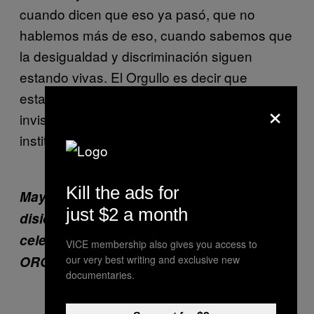
cuando dicen que eso ya pasó, que no
hablemos más de eso, cuando sabemos que
la desigualdad y discriminación siguen
estando vivas. El Orgullo es decir que
estamos aquí, que no vamos a aceptar la
×
invisibilidad a la que la homofobia
institucional nos ha confinado.
Kill the ads for
Maykel es uno de lxs cincuenta líderes en
just $2 a month
disidencia sexual y de género cuya vida
celebramos en nuestra quinta edición,
VICE membership also gives you access to
ORGULLO.
our very best writing and exclusive new
documentaries.