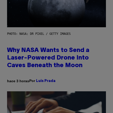
PHOTO: NASA; DR PIXEL / GETTY IMAGES
Why NASA Wants to Send a
Laser-Powered Drone Into
Caves Beneath the Moon
Por
hace 3 horas
Luis Prada