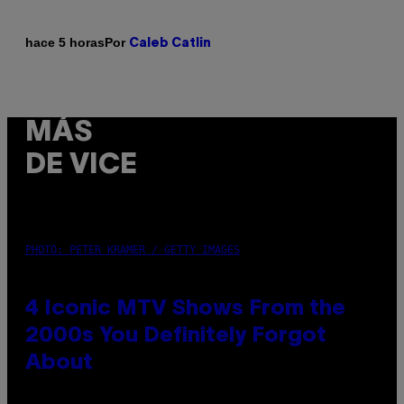
Por
hace 5 horas
Caleb Catlin
MÁS
DE VICE
PHOTO: PETER KRAMER / GETTY IMAGES
4 Iconic MTV Shows From the
2000s You Definitely Forgot
About