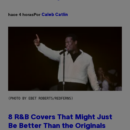
Por
hace 4 horas
Caleb Catlin
(PHOTO BY EBET ROBERTS/REDFERNS)
8 R&B Covers That Might Just
Be Better Than the Originals