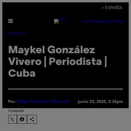
Saltar
+ ESPAÑOL
al
Abrir
contenido
SUBSCRIBE
NEWSLETTER
Menú
Identidad
Maykel González
Vivero | Periodista |
Cuba
Por
junio 23, 2020, 2:16pm
Felipe Sánchez Villarreal
Compartir: